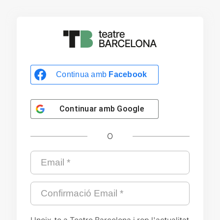
Continua amb
Facebook
Continuar amb
Google
O