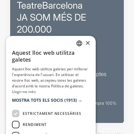
TeatreBarcelona
JA SOM MÉS DE
200.000
×
Promocions
Aquest lloc web utilitza
CATALAN
galetes
Sortejos exclusius
SPANISH
Aquest lloc web utilitza galetes per millorar
Butlletins d’actualitat i descomptes
l'experiència de l'usuari. En utilitzar el
nostre lloc web, accepteu totes les galetes
Valora espectacles
d’acord amb la nostra Política de galetes.
Llegir-ne més
MOSTRA TOTS ELS SOCIS
(1913) →
Canal oficial de venda teatral Compra 100%
segura
ESTRICTAMENT NECESSÀRIES
RENDIMENT