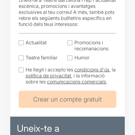
Uneix-te a Teatre Barcelona i rep l'actualitat
escènica, promocions i avantatges
exclusives al teu correu! A més, també pots
rebre els següents butlletins específics en
funció dels teus interessos:
Actualitat
Promocions i
recomanacions
Teatre familiar
Humor
He llegit i accepto les
condicions d'ús
, la
política de privacitat
, i la informació
sobre les
comunicacions comercials
.
Uneix-te a