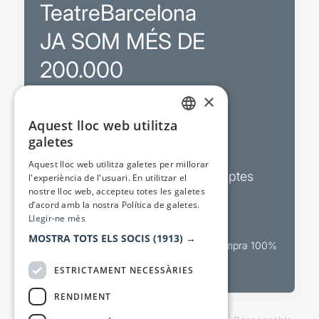
TeatreBarcelona
JA SOM MÉS DE
200.000
×
Promocions
Aquest lloc web utilitza
CATALAN
galetes
Sortejos exclusius
SPANISH
Aquest lloc web utilitza galetes per millorar
Butlletins d’actualitat i descomptes
l'experiència de l'usuari. En utilitzar el
nostre lloc web, accepteu totes les galetes
Valora espectacles
d’acord amb la nostra Política de galetes.
Llegir-ne més
MOSTRA TOTS ELS SOCIS
(1913) →
Canal oficial de venda teatral Compra 100%
segura
ESTRICTAMENT NECESSÀRIES
RENDIMENT