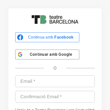
Continua amb
Facebook
Continuar amb
Google
O