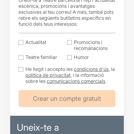
Uneix-te a Teatre Barcelona i rep l'actualitat
escènica, promocions i avantatges
exclusives al teu correu! A més, també pots
rebre els següents butlletins específics en
funció dels teus interessos:
Actualitat
Promocions i
recomanacions
Teatre familiar
Humor
He llegit i accepto les
condicions d'ús
, la
política de privacitat
, i la informació
sobre les
comunicacions comercials
.
Uneix-te a