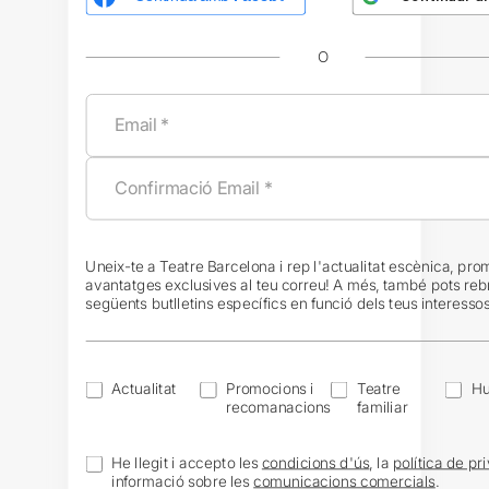
O
Uneix-te a Teatre Barcelona i rep l'actualitat escènica, pro
avantatges exclusives al teu correu! A més, també pots reb
següents butlletins específics en funció dels teus interessos
Actualitat
Promocions i
Teatre
H
recomanacions
familiar
He llegit i accepto les
condicions d'ús
, la
política de pri
informació sobre les
comunicacions comercials
.