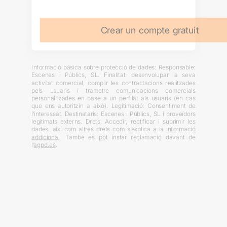
Crear un compte gratuit
Informació bàsica sobre protecció de dades: Responsable:
Escenes i Públics, SL. Finalitat: desenvolupar la seva
activitat comercial, complir les contractacions realitzades
pels usuaris i trametre comunicacions comercials
personalitzades en base a un perfilat als usuaris (en cas
que ens autoritzin a això). Legitimació: Consentiment de
l’interessat. Destinataris: Escenes i Públics, SL i proveïdors
legitimats externs. Drets: Accedir, rectificar i suprimir les
dades, així com altres drets com s’explica a la
informació
addicional
. També es pot instar reclamació davant de
l’
agpd.es
.