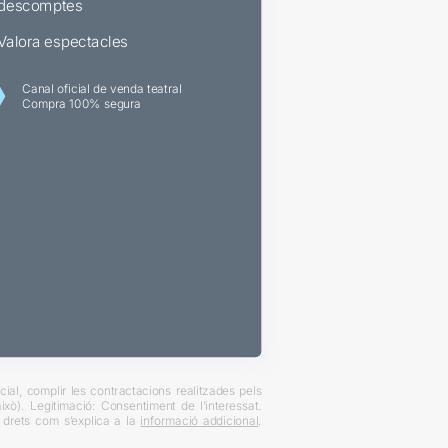
descomptes
Valora espectacles
Canal oficial de venda teatral
Compra 100% segura
ial, complir les contractacions realitzades pels
xò). Legitimació: Consentiment de l’interessat.
es drets com s’explica a la
informació addicional
.