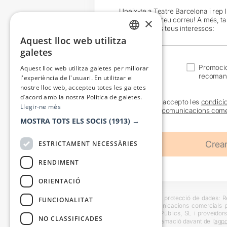
Uneix-te a Teatre Barcelona i rep 
exclusives al teu correu! A més, t
×
en funció dels teus interessos:
Aquest lloc web utilitza
CATALAN
galetes
SPANISH
Actualitat
Promocio
Aquest lloc web utilitza galetes per millorar
recoman
l'experiència de l'usuari. En utilitzar el
nostre lloc web, accepteu totes les galetes
d’acord amb la nostra Política de galetes.
He llegit i accepto les
condici
Llegir-ne més
sobre les
comunicacions come
MOSTRA TOTS ELS SOCIS
(1913) →
ESTRICTAMENT NECESSÀRIES
RENDIMENT
ORIENTACIÓ
Informació bàsica sobre protecció de dades: Res
FUNCIONALITAT
usuaris i trametre comunicacions comercials pe
Destinataris: Escenes i Públics, SL i proveïdors
NO CLASSIFICADES
També es pot instar reclamació davant de l’
agpd