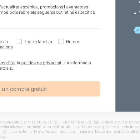
l'actualitat escènica, promocions i avantatges
ambé pots rebre els següents butlletins específics
ns i
Teatre familiar
Humor
acions
ons d'ús
, la
política de privacitat
, i la informació
rcials
.
ponsable: Escenes i Públics, SL. Finalitat: desenvolupar la seva activitat comerc
rsonalitzades en base a un perfilat als usuaris (en cas que ens autoritzin a ai
 legitimats externs. Drets: Accedir, rectificar i suprimir les dades, així com altr
.es
.