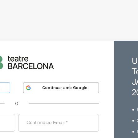
U
T
J
Continuar amb
Google
k
2
O