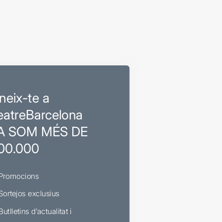
neix-te a
eatreBarcelona
A SOM MÉS DE
00.000
Promocions
Sortejos exclusius
Butlletins d’actualitat i