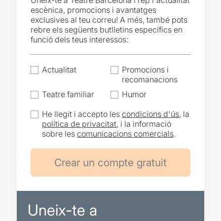
Uneix-te a Teatre Barcelona i rep l'actualitat
escènica, promocions i avantatges
exclusives al teu correu! A més, també pots
rebre els següents butlletins específics en
funció dels teus interessos:
Actualitat
Promocions i
recomanacions
Teatre familiar
Humor
He llegit i accepto les
condicions d'ús
, la
política de privacitat
, i la informació
sobre les
comunicacions comercials
.
Uneix-te a