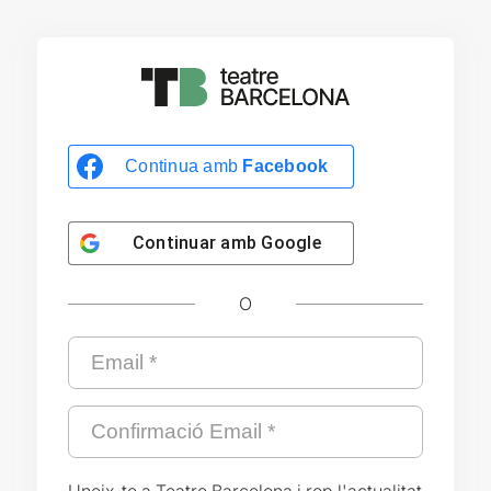
Continua amb
Facebook
Continuar amb
Google
O