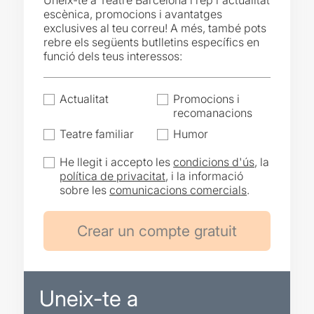
Uneix-te a Teatre Barcelona i rep l'actualitat
escènica, promocions i avantatges
exclusives al teu correu! A més, també pots
rebre els següents butlletins específics en
funció dels teus interessos:
Actualitat
Promocions i
recomanacions
Teatre familiar
Humor
He llegit i accepto les
condicions d'ús
, la
política de privacitat
, i la informació
sobre les
comunicacions comercials
.
Uneix-te a