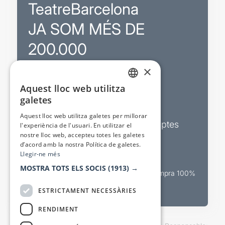
TeatreBarcelona
JA SOM MÉS DE
200.000
×
Promocions
Aquest lloc web utilitza
CATALAN
galetes
Sortejos exclusius
SPANISH
Aquest lloc web utilitza galetes per millorar
Butlletins d’actualitat i descomptes
l'experiència de l'usuari. En utilitzar el
nostre lloc web, accepteu totes les galetes
Valora espectacles
d’acord amb la nostra Política de galetes.
Llegir-ne més
MOSTRA TOTS ELS SOCIS
(1913) →
Canal oficial de venda teatral Compra 100%
segura
ESTRICTAMENT NECESSÀRIES
RENDIMENT