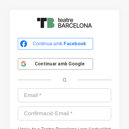
Continua amb
Facebook
Continuar amb
Google
O