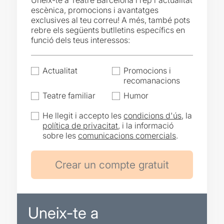
Uneix-te a Teatre Barcelona i rep l'actualitat
escènica, promocions i avantatges
exclusives al teu correu! A més, també pots
rebre els següents butlletins específics en
funció dels teus interessos:
Actualitat
Promocions i
recomanacions
Teatre familiar
Humor
He llegit i accepto les
condicions d'ús
, la
política de privacitat
, i la informació
sobre les
comunicacions comercials
.
Uneix-te a