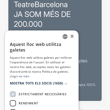
TeatreBarcelona
JA SOM MÉS DE
200.000
×
Promocions
Aquest lloc web utilitza
CATALAN
galetes
Sortejos exclusius
SPANISH
Aquest lloc web utilitza galetes per millorar
Butlletins d’actualitat i descomptes
l'experiència de l'usuari. En utilitzar el
nostre lloc web, accepteu totes les galetes
Valora espectacles
d’acord amb la nostra Política de galetes.
Llegir-ne més
MOSTRA TOTS ELS SOCIS
(1650) →
Canal oficial de venda teatral Compra 100%
segura
ESTRICTAMENT NECESSÀRIES
RENDIMENT