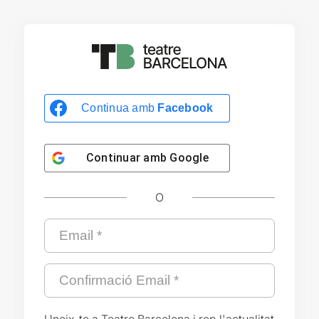
Continua amb
Facebook
Continuar amb
Google
O