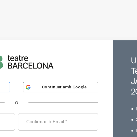
U
T
J
Continuar amb
Google
k
2
O