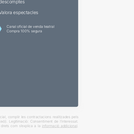
descomptes
Valora espectacles
Canal oficial de venda teatral
Compra 100% segura
ial, complir les contractacions realitzades pels
xò). Legitimació: Consentiment de l’interessat.
es drets com s’explica a la
informació addicional
.