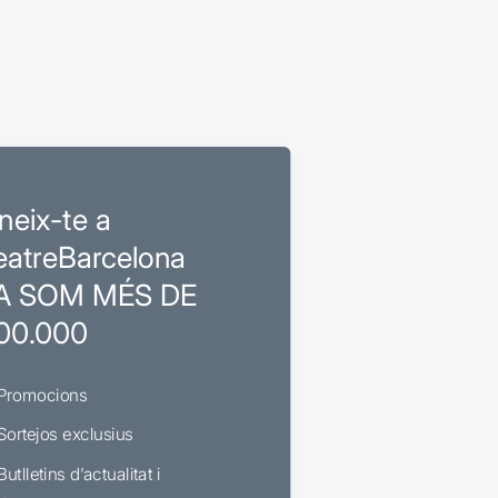
neix-te a
eatreBarcelona
A SOM MÉS DE
00.000
Promocions
Sortejos exclusius
Butlletins d’actualitat i