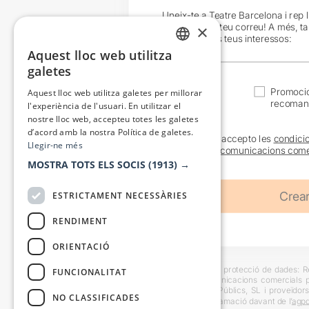
Uneix-te a Teatre Barcelona i rep 
exclusives al teu correu! A més, t
×
en funció dels teus interessos:
Aquest lloc web utilitza
CATALAN
galetes
SPANISH
Actualitat
Promocio
Aquest lloc web utilitza galetes per millorar
recoman
l'experiència de l'usuari. En utilitzar el
nostre lloc web, accepteu totes les galetes
d’acord amb la nostra Política de galetes.
He llegit i accepto les
condici
Llegir-ne més
sobre les
comunicacions come
MOSTRA TOTS ELS SOCIS
(1913) →
ESTRICTAMENT NECESSÀRIES
RENDIMENT
ORIENTACIÓ
Informació bàsica sobre protecció de dades: Res
FUNCIONALITAT
usuaris i trametre comunicacions comercials pe
Destinataris: Escenes i Públics, SL i proveïdors
NO CLASSIFICADES
També es pot instar reclamació davant de l’
agpd