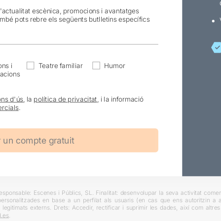
l'actualitat escènica, promocions i avantatges
ambé pots rebre els següents butlletins específics
ns i
Teatre familiar
Humor
acions
ons d'ús
, la
política de privacitat
, i la informació
rcials
.
ponsable: Escenes i Públics, SL. Finalitat: desenvolupar la seva activitat comerc
rsonalitzades en base a un perfilat als usuaris (en cas que ens autoritzin a ai
 legitimats externs. Drets: Accedir, rectificar i suprimir les dades, així com altr
.es
.