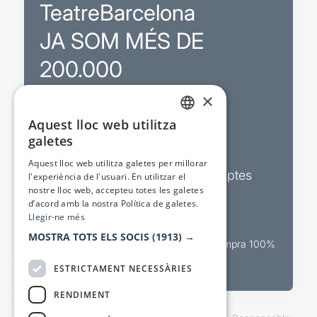
TeatreBarcelona
JA SOM MÉS DE
200.000
×
Promocions
Aquest lloc web utilitza
CATALAN
galetes
Sortejos exclusius
SPANISH
Aquest lloc web utilitza galetes per millorar
Butlletins d’actualitat i descomptes
l'experiència de l'usuari. En utilitzar el
nostre lloc web, accepteu totes les galetes
Valora espectacles
d’acord amb la nostra Política de galetes.
Llegir-ne més
MOSTRA TOTS ELS SOCIS
(1913) →
Canal oficial de venda teatral Compra 100%
segura
ESTRICTAMENT NECESSÀRIES
RENDIMENT