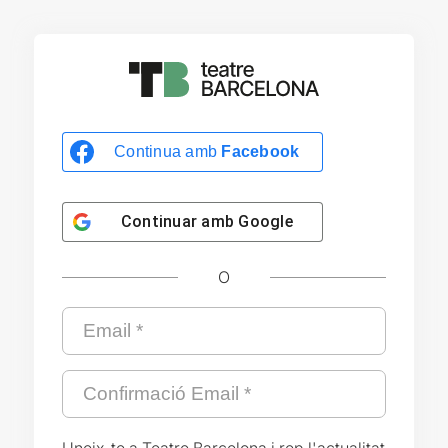
Continua amb
Facebook
Continuar amb
Google
O