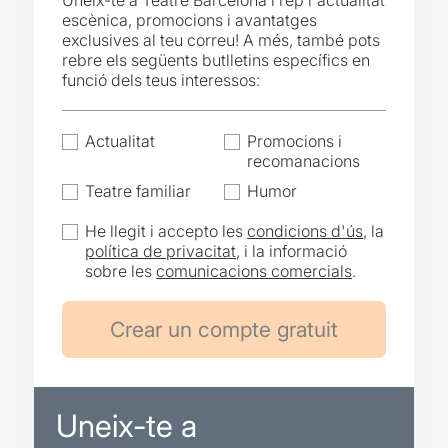
Uneix-te a Teatre Barcelona i rep l'actualitat
escènica, promocions i avantatges
exclusives al teu correu! A més, també pots
rebre els següents butlletins específics en
funció dels teus interessos:
Actualitat
Promocions i
recomanacions
Teatre familiar
Humor
He llegit i accepto les
condicions d'ús
, la
política de privacitat
, i la informació
sobre les
comunicacions comercials
.
Uneix-te a