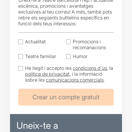
Uneix-te a Teatre Barcelona i rep l'actualitat
escènica, promocions i avantatges
exclusives al teu correu! A més, també pots
rebre els següents butlletins específics en
funció dels teus interessos:
Actualitat
Promocions i
recomanacions
Teatre familiar
Humor
He llegit i accepto les
condicions d'ús
, la
política de privacitat
, i la informació
sobre les
comunicacions comercials
.
Uneix-te a