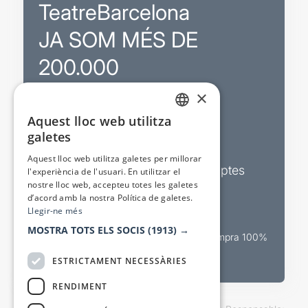
TeatreBarcelona
JA SOM MÉS DE
200.000
×
Promocions
Aquest lloc web utilitza
CATALAN
galetes
Sortejos exclusius
SPANISH
Aquest lloc web utilitza galetes per millorar
Butlletins d’actualitat i descomptes
l'experiència de l'usuari. En utilitzar el
nostre lloc web, accepteu totes les galetes
Valora espectacles
d’acord amb la nostra Política de galetes.
Llegir-ne més
MOSTRA TOTS ELS SOCIS
(1913) →
Canal oficial de venda teatral Compra 100%
segura
ESTRICTAMENT NECESSÀRIES
RENDIMENT