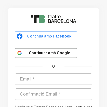
Continua amb
Facebook
Continuar amb
Google
O