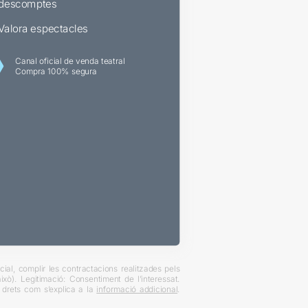
descomptes
Valora espectacles
Canal oficial de venda teatral
Compra 100% segura
ial, complir les contractacions realitzades pels
xò). Legitimació: Consentiment de l’interessat.
es drets com s’explica a la
informació addicional
.