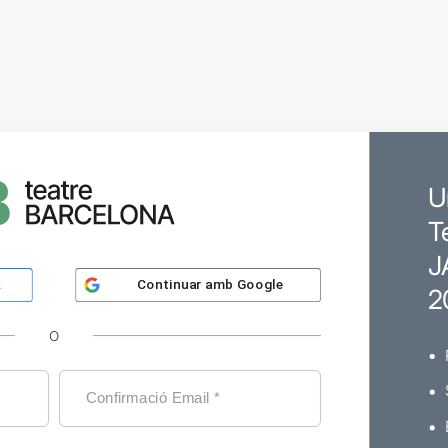
U
T
J
Continuar amb
Google
k
2
O