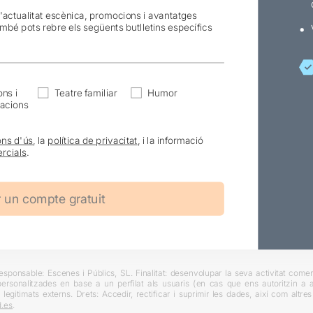
l'actualitat escènica, promocions i avantatges
ambé pots rebre els següents butlletins específics
ns i
Teatre familiar
Humor
acions
ons d'ús
, la
política de privacitat
, i la informació
rcials
.
ponsable: Escenes i Públics, SL. Finalitat: desenvolupar la seva activitat comerc
rsonalitzades en base a un perfilat als usuaris (en cas que ens autoritzin a ai
 legitimats externs. Drets: Accedir, rectificar i suprimir les dades, així com altr
.es
.