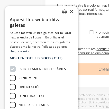
Uneix-te a Teatre Barcelona i rep 
exclusives al teu correu! A més, t
×
en funció dels teus interessos:
Aquest lloc web utilitza
CATALAN
galetes
SPANISH
Actualitat
Promocio
Aquest lloc web utilitza galetes per millorar
recoman
l'experiència de l'usuari. En utilitzar el
nostre lloc web, accepteu totes les galetes
d’acord amb la nostra Política de galetes.
He llegit i accepto les
condici
Llegir-ne més
sobre les
comunicacions come
MOSTRA TOTS ELS SOCIS
(1913) →
ESTRICTAMENT NECESSÀRIES
RENDIMENT
ORIENTACIÓ
Informació bàsica sobre protecció de dades: Res
FUNCIONALITAT
usuaris i trametre comunicacions comercials pe
Destinataris: Escenes i Públics, SL i proveïdors
NO CLASSIFICADES
També es pot instar reclamació davant de l’
agpd