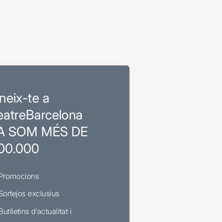
neix-te a
eatreBarcelona
A SOM MÉS DE
00.000
Promocions
Sortejos exclusius
Butlletins d’actualitat i