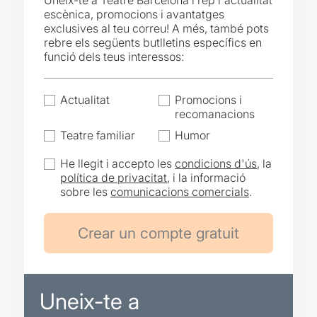
Uneix-te a Teatre Barcelona i rep l'actualitat
escènica, promocions i avantatges
exclusives al teu correu! A més, també pots
rebre els següents butlletins específics en
funció dels teus interessos:
Actualitat
Promocions i
recomanacions
Teatre familiar
Humor
He llegit i accepto les
condicions d'ús
, la
política de privacitat
, i la informació
sobre les
comunicacions comercials
.
Uneix-te a