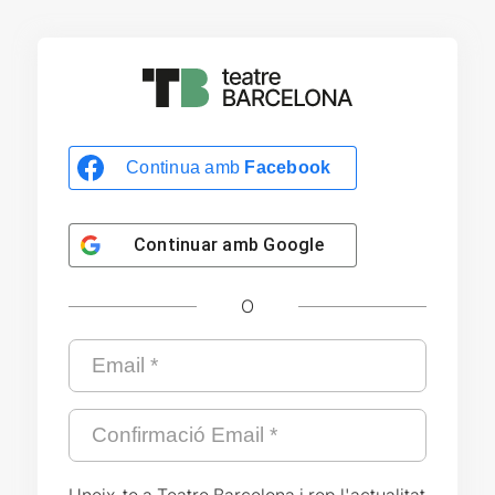
Continua amb
Facebook
Continuar amb
Google
O