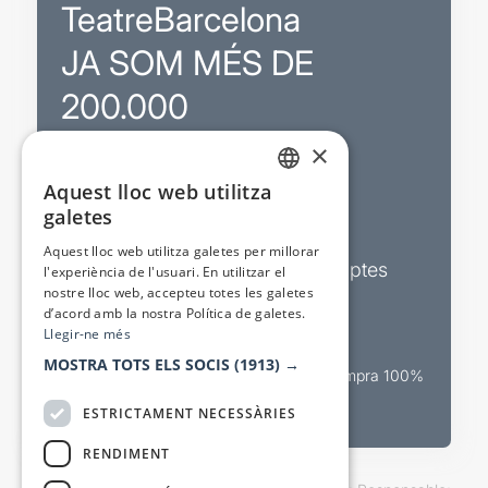
TeatreBarcelona
JA SOM MÉS DE
200.000
×
Promocions
Aquest lloc web utilitza
CATALAN
galetes
Sortejos exclusius
SPANISH
Aquest lloc web utilitza galetes per millorar
Butlletins d’actualitat i descomptes
l'experiència de l'usuari. En utilitzar el
nostre lloc web, accepteu totes les galetes
Valora espectacles
d’acord amb la nostra Política de galetes.
Llegir-ne més
MOSTRA TOTS ELS SOCIS
(1913) →
Canal oficial de venda teatral Compra 100%
segura
ESTRICTAMENT NECESSÀRIES
RENDIMENT