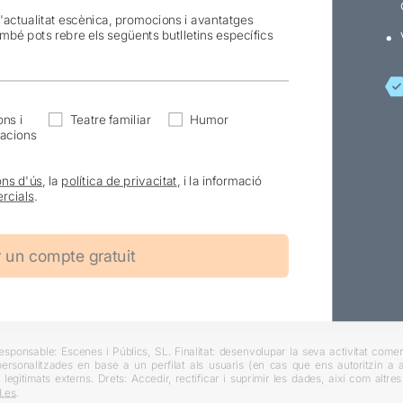
l'actualitat escènica, promocions i avantatges
ambé pots rebre els següents butlletins específics
ns i
Teatre familiar
Humor
acions
ons d'ús
, la
política de privacitat
, i la informació
rcials
.
ponsable: Escenes i Públics, SL. Finalitat: desenvolupar la seva activitat comerc
rsonalitzades en base a un perfilat als usuaris (en cas que ens autoritzin a ai
 legitimats externs. Drets: Accedir, rectificar i suprimir les dades, així com altr
.es
.