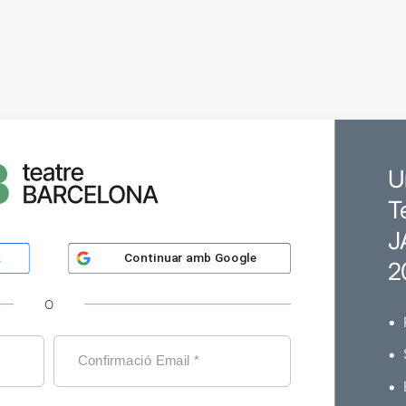
U
T
J
Continuar amb
Google
k
2
O