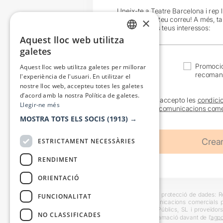
Uneix-te a Teatre Barcelona i rep 
exclusives al teu correu! A més, t
×
en funció dels teus interessos:
Aquest lloc web utilitza
CATALAN
galetes
SPANISH
Actualitat
Promocio
Aquest lloc web utilitza galetes per millorar
recoman
l'experiència de l'usuari. En utilitzar el
nostre lloc web, accepteu totes les galetes
d’acord amb la nostra Política de galetes.
He llegit i accepto les
condici
Llegir-ne més
sobre les
comunicacions come
MOSTRA TOTS ELS SOCIS
(1913) →
ESTRICTAMENT NECESSÀRIES
RENDIMENT
ORIENTACIÓ
Informació bàsica sobre protecció de dades: Res
FUNCIONALITAT
usuaris i trametre comunicacions comercials pe
Destinataris: Escenes i Públics, SL i proveïdors
NO CLASSIFICADES
També es pot instar reclamació davant de l’
agpd