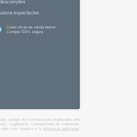
descomptes
Valora espectacles
Canal oficial de venda teatral
Compra 100% segura
ial, complir les contractacions realitzades pels
xò). Legitimació: Consentiment de l’interessat.
es drets com s’explica a la
informació addicional
.