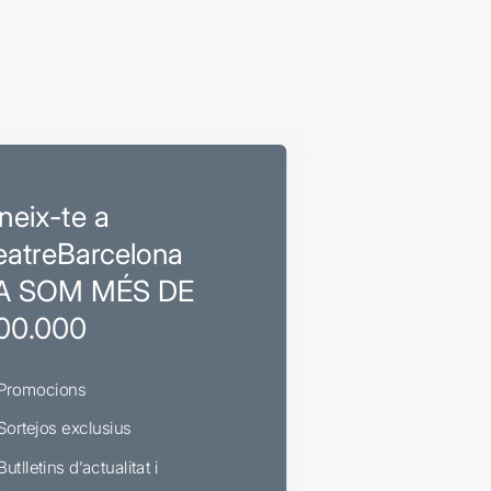
neix-te a
eatreBarcelona
A SOM MÉS DE
00.000
Promocions
Sortejos exclusius
Butlletins d’actualitat i