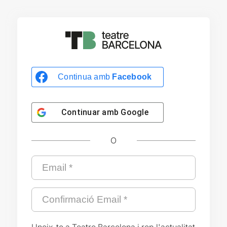
Continua amb
Facebook
Continuar amb
Google
O