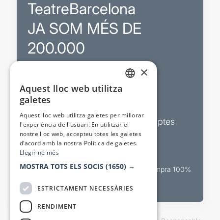
TeatreBarcelona
JA SOM MÉS DE
200.000
×
Promocions
Aquest lloc web utilitza
CATALAN
galetes
Sortejos exclusius
SPANISH
Aquest lloc web utilitza galetes per millorar
Butlletins d’actualitat i descomptes
l'experiència de l'usuari. En utilitzar el
nostre lloc web, accepteu totes les galetes
Valora espectacles
d’acord amb la nostra Política de galetes.
Llegir-ne més
MOSTRA TOTS ELS SOCIS
(1650) →
Canal oficial de venda teatral Compra 100%
segura
ESTRICTAMENT NECESSÀRIES
RENDIMENT