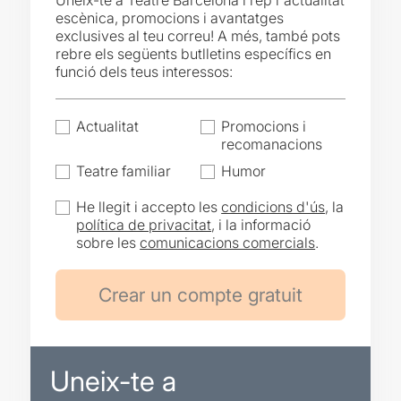
Uneix-te a Teatre Barcelona i rep l'actualitat
escènica, promocions i avantatges
exclusives al teu correu! A més, també pots
rebre els següents butlletins específics en
funció dels teus interessos:
Actualitat
Promocions i
recomanacions
Teatre familiar
Humor
He llegit i accepto les
condicions d'ús
, la
política de privacitat
, i la informació
sobre les
comunicacions comercials
.
Uneix-te a