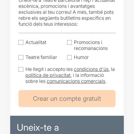
Uneix-te a Teatre Barcelona i rep l'actualitat
escènica, promocions i avantatges
exclusives al teu correu! A més, també pots
rebre els següents butlletins específics en
funció dels teus interessos:
Actualitat
Promocions i
recomanacions
Teatre familiar
Humor
He llegit i accepto les
condicions d'ús
, la
política de privacitat
, i la informació
sobre les
comunicacions comercials
.
Uneix-te a