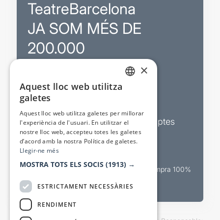
TeatreBarcelona
JA SOM MÉS DE
200.000
×
Promocions
Aquest lloc web utilitza
CATALAN
galetes
Sortejos exclusius
SPANISH
Aquest lloc web utilitza galetes per millorar
Butlletins d’actualitat i descomptes
l'experiència de l'usuari. En utilitzar el
nostre lloc web, accepteu totes les galetes
Valora espectacles
d’acord amb la nostra Política de galetes.
Llegir-ne més
MOSTRA TOTS ELS SOCIS
(1913) →
Canal oficial de venda teatral Compra 100%
segura
ESTRICTAMENT NECESSÀRIES
RENDIMENT