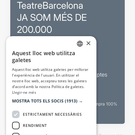
TeatreBarcelona
JA SOM MÉS DE
200.000
×
Promocions
Aquest lloc web utilitza
CATALAN
galetes
Sortejos exclusius
SPANISH
Aquest lloc web utilitza galetes per millorar
Butlletins d’actualitat i descomptes
l'experiència de l'usuari. En utilitzar el
nostre lloc web, accepteu totes les galetes
Valora espectacles
d’acord amb la nostra Política de galetes.
Llegir-ne més
MOSTRA TOTS ELS SOCIS
(1913) →
Canal oficial de venda teatral Compra 100%
segura
ESTRICTAMENT NECESSÀRIES
RENDIMENT