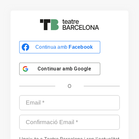
Continua amb
Facebook
Continuar amb
Google
O