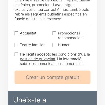
Uneix-te a Teatre Barcelona i rep l'actualitat
escènica, promocions i avantatges
exclusives al teu correu! A més, també pots
rebre els següents butlletins específics en
funció dels teus interessos:
Actualitat
Promocions i
recomanacions
Teatre familiar
Humor
He llegit i accepto les
condicions d'ús
, la
política de privacitat
, i la informació
sobre les
comunicacions comercials
.
Uneix-te a