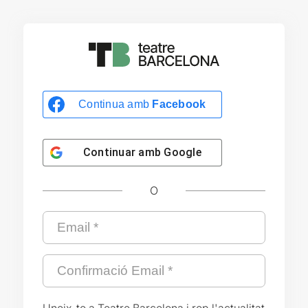
Continua amb
Facebook
Continuar amb
Google
O