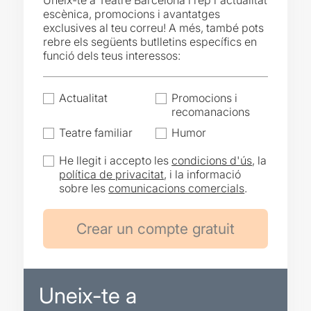
Uneix-te a Teatre Barcelona i rep l'actualitat
escènica, promocions i avantatges
exclusives al teu correu! A més, també pots
rebre els següents butlletins específics en
funció dels teus interessos:
Actualitat
Promocions i
recomanacions
Teatre familiar
Humor
He llegit i accepto les
condicions d'ús
, la
política de privacitat
, i la informació
sobre les
comunicacions comercials
.
Uneix-te a