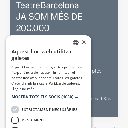
TeatreBarcelona
JA SOM MÉS DE
200.000
×
Promocions
Aquest lloc web utilitza
CATALAN
galetes
Sortejos exclusius
SPANISH
Aquest lloc web utilitza galetes per millorar
Butlletins d’actualitat i descomptes
l'experiència de l'usuari. En utilitzar el
nostre lloc web, accepteu totes les galetes
Valora espectacles
d’acord amb la nostra Política de galetes.
Llegir-ne més
MOSTRA TOTS ELS SOCIS
(1650) →
Canal oficial de venda teatral Compra 100%
segura
ESTRICTAMENT NECESSÀRIES
RENDIMENT