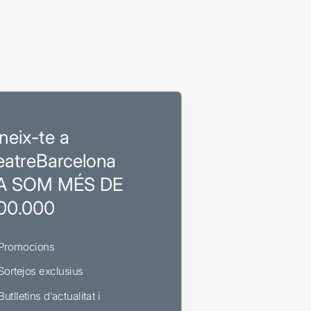
neix-te a
eatreBarcelona
A SOM MÉS DE
00.000
Promocions
Sortejos exclusius
Butlletins d’actualitat i