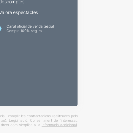
descomptes
Valora espectacles
Canal oficial de venda teatral
Compra 100% segura
ial, complir les contractacions realitzades pels
xò). Legitimació: Consentiment de l’interessat.
es drets com s’explica a la
informació addicional
.