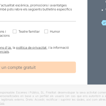
l'actualitat escènica, promocions i avantatges
ambé pots rebre els següents butlletins específics
ns i
Teatre familiar
Humor
acions
ons d'ús
, la
política de privacitat
, i la informació
rcials
.
ponsable: Escenes i Públics, SL. Finalitat: desenvolupar la seva activitat comerc
rsonalitzades en base a un perfilat als usuaris (en cas que ens autoritzin a ai
 legitimats externs. Drets: Accedir, rectificar i suprimir les dades, així com altr
.es
.