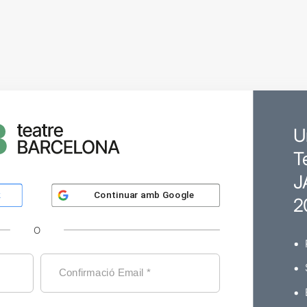
U
T
J
Continuar amb
Google
k
2
O