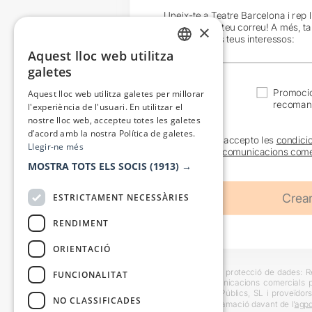
Uneix-te a Teatre Barcelona i rep 
exclusives al teu correu! A més, t
×
en funció dels teus interessos:
Aquest lloc web utilitza
CATALAN
galetes
SPANISH
Actualitat
Promocio
Aquest lloc web utilitza galetes per millorar
recoman
l'experiència de l'usuari. En utilitzar el
nostre lloc web, accepteu totes les galetes
d’acord amb la nostra Política de galetes.
He llegit i accepto les
condici
Llegir-ne més
sobre les
comunicacions come
MOSTRA TOTS ELS SOCIS
(1913) →
ESTRICTAMENT NECESSÀRIES
RENDIMENT
ORIENTACIÓ
Informació bàsica sobre protecció de dades: Res
FUNCIONALITAT
usuaris i trametre comunicacions comercials pe
Destinataris: Escenes i Públics, SL i proveïdors
NO CLASSIFICADES
També es pot instar reclamació davant de l’
agpd