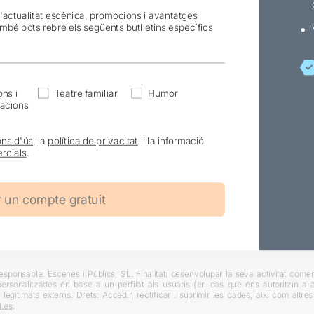
l'actualitat escènica, promocions i avantatges
ambé pots rebre els següents butlletins específics
ns i
Teatre familiar
Humor
acions
ons d'ús
, la
política de privacitat
, i la informació
rcials
.
ponsable: Escenes i Públics, SL. Finalitat: desenvolupar la seva activitat comerc
rsonalitzades en base a un perfilat als usuaris (en cas que ens autoritzin a ai
 legitimats externs. Drets: Accedir, rectificar i suprimir les dades, així com altr
.es
.