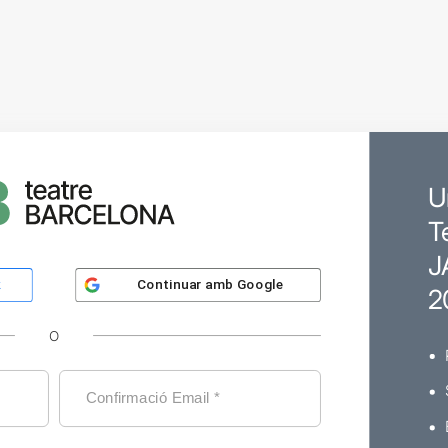
U
T
J
Continuar amb
Google
k
2
O