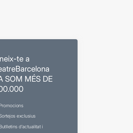
neix-te a
eatreBarcelona
A SOM MÉS DE
00.000
Promocions
Sortejos exclusius
Butlletins d’actualitat i