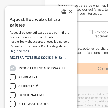
Uneix-te a Teatre Barcelona i rep 
exclusives al teu correu! A més, t
×
en funció dels teus interessos:
Aquest lloc web utilitza
CATALAN
galetes
SPANISH
Actualitat
Promocio
Aquest lloc web utilitza galetes per millorar
recoman
l'experiència de l'usuari. En utilitzar el
nostre lloc web, accepteu totes les galetes
d’acord amb la nostra Política de galetes.
He llegit i accepto les
condici
Llegir-ne més
sobre les
comunicacions come
MOSTRA TOTS ELS SOCIS
(1913) →
ESTRICTAMENT NECESSÀRIES
RENDIMENT
ORIENTACIÓ
Informació bàsica sobre protecció de dades: Res
FUNCIONALITAT
usuaris i trametre comunicacions comercials pe
Destinataris: Escenes i Públics, SL i proveïdors
NO CLASSIFICADES
També es pot instar reclamació davant de l’
agpd