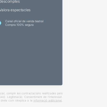
descomptes
Valora espectacles
Canal oficial de venda teatral
Compra 100% segura
ial, complir les contractacions realitzades pels
xò). Legitimació: Consentiment de l’interessat.
es drets com s’explica a la
informació addicional
.