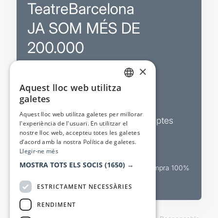
TeatreBarcelona
JA SOM MÉS DE
200.000
×
Promocions
Aquest lloc web utilitza
CATALAN
galetes
Sortejos exclusius
SPANISH
Aquest lloc web utilitza galetes per millorar
Butlletins d’actualitat i descomptes
l'experiència de l'usuari. En utilitzar el
nostre lloc web, accepteu totes les galetes
Valora espectacles
d’acord amb la nostra Política de galetes.
Llegir-ne més
MOSTRA TOTS ELS SOCIS
(1650) →
Canal oficial de venda teatral Compra 100%
segura
ESTRICTAMENT NECESSÀRIES
RENDIMENT