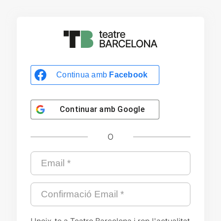
Continua amb
Facebook
Continuar amb
Google
O