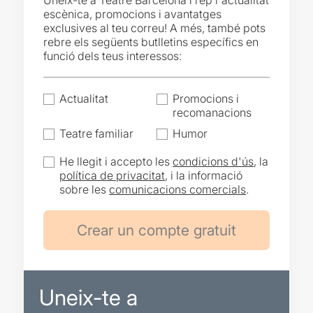
Uneix-te a Teatre Barcelona i rep l'actualitat
escènica, promocions i avantatges
exclusives al teu correu! A més, també pots
rebre els següents butlletins específics en
funció dels teus interessos:
Actualitat
Promocions i
recomanacions
Teatre familiar
Humor
He llegit i accepto les
condicions d'ús
, la
política de privacitat
, i la informació
sobre les
comunicacions comercials
.
Uneix-te a