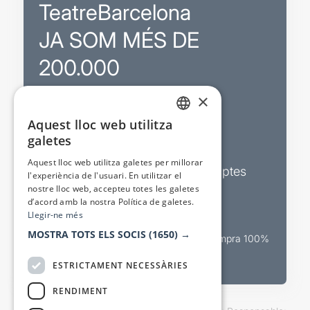
TeatreBarcelona
JA SOM MÉS DE
200.000
×
Promocions
Aquest lloc web utilitza
CATALAN
galetes
Sortejos exclusius
SPANISH
Aquest lloc web utilitza galetes per millorar
Butlletins d’actualitat i descomptes
l'experiència de l'usuari. En utilitzar el
nostre lloc web, accepteu totes les galetes
Valora espectacles
d’acord amb la nostra Política de galetes.
Llegir-ne més
MOSTRA TOTS ELS SOCIS
(1650) →
Canal oficial de venda teatral Compra 100%
segura
ESTRICTAMENT NECESSÀRIES
RENDIMENT