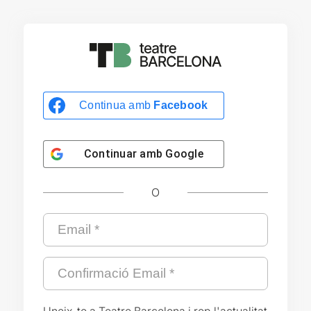
Continua amb
Facebook
Continuar amb
Google
O