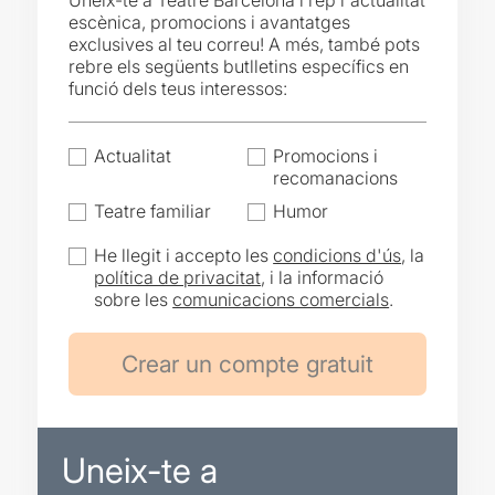
Uneix-te a Teatre Barcelona i rep l'actualitat
escènica, promocions i avantatges
exclusives al teu correu! A més, també pots
rebre els següents butlletins específics en
funció dels teus interessos:
Actualitat
Promocions i
recomanacions
Teatre familiar
Humor
He llegit i accepto les
condicions d'ús
, la
política de privacitat
, i la informació
sobre les
comunicacions comercials
.
Uneix-te a