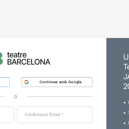
U
T
J
Continuar amb
Google
k
2
O