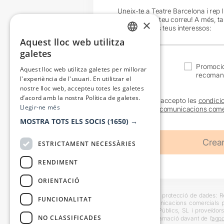
Uneix-te a Teatre Barcelona i rep 
exclusives al teu correu! A més, t
×
en funció dels teus interessos:
Aquest lloc web utilitza
CATALAN
galetes
SPANISH
Actualitat
Promocio
Aquest lloc web utilitza galetes per millorar
recoman
l'experiència de l'usuari. En utilitzar el
nostre lloc web, accepteu totes les galetes
d’acord amb la nostra Política de galetes.
He llegit i accepto les
condici
Llegir-ne més
sobre les
comunicacions come
MOSTRA TOTS ELS SOCIS
(1650) →
ESTRICTAMENT NECESSÀRIES
RENDIMENT
ORIENTACIÓ
Informació bàsica sobre protecció de dades: Res
FUNCIONALITAT
usuaris i trametre comunicacions comercials pe
Destinataris: Escenes i Públics, SL i proveïdors
NO CLASSIFICADES
També es pot instar reclamació davant de l’
agpd