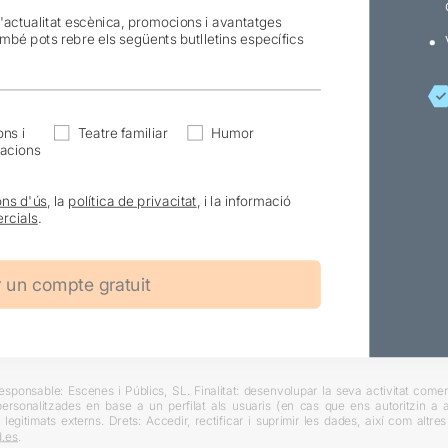
l'actualitat escènica, promocions i avantatges
ambé pots rebre els següents butlletins específics
ns i
Teatre familiar
Humor
acions
ons d'ús
, la
política de privacitat
, i la informació
rcials
.
ponsable: Escenes i Públics, SL. Finalitat: desenvolupar la seva activitat comerc
rsonalitzades en base a un perfilat als usuaris (en cas que ens autoritzin a ai
 legitimats externs. Drets: Accedir, rectificar i suprimir les dades, així com altr
.es
.