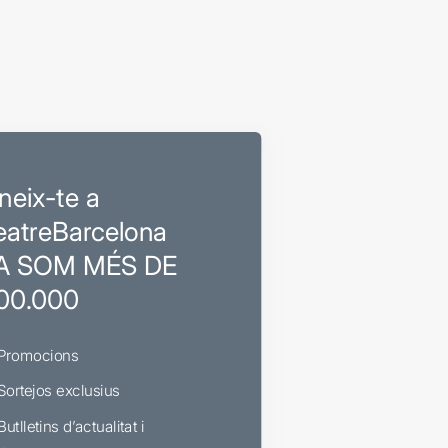
neix-te a
eatreBarcelona
A SOM MÉS DE
00.000
Promocions
Sortejos exclusius
Butlletins d’actualitat i