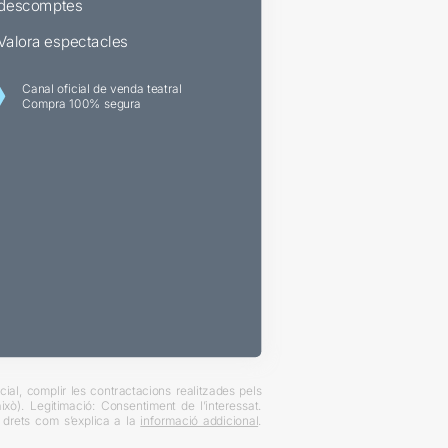
descomptes
Valora espectacles
Canal oficial de venda teatral
Compra 100% segura
ial, complir les contractacions realitzades pels
xò). Legitimació: Consentiment de l’interessat.
es drets com s’explica a la
informació addicional
.