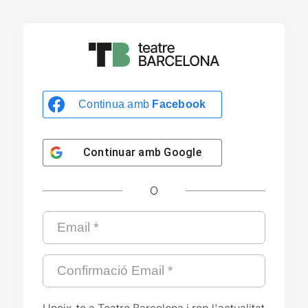
Continua amb
Facebook
Continuar amb
Google
O