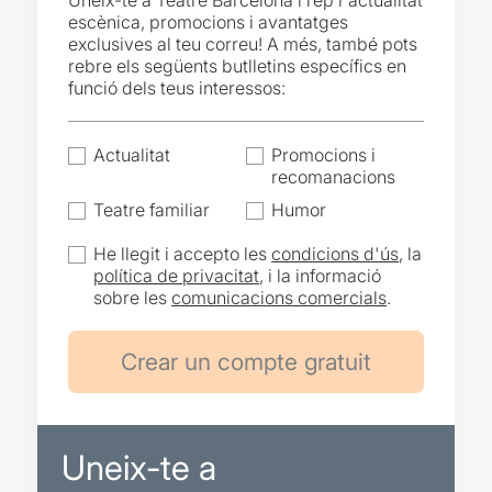
Uneix-te a Teatre Barcelona i rep l'actualitat
escènica, promocions i avantatges
exclusives al teu correu! A més, també pots
rebre els següents butlletins específics en
funció dels teus interessos:
Actualitat
Promocions i
recomanacions
Teatre familiar
Humor
He llegit i accepto les
condicions d'ús
, la
política de privacitat
, i la informació
sobre les
comunicacions comercials
.
Uneix-te a