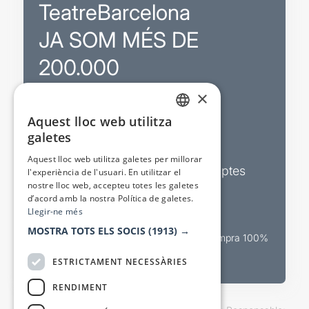
TeatreBarcelona
JA SOM MÉS DE
200.000
×
Promocions
Aquest lloc web utilitza
CATALAN
galetes
Sortejos exclusius
SPANISH
Aquest lloc web utilitza galetes per millorar
Butlletins d’actualitat i descomptes
l'experiència de l'usuari. En utilitzar el
nostre lloc web, accepteu totes les galetes
Valora espectacles
d’acord amb la nostra Política de galetes.
Llegir-ne més
MOSTRA TOTS ELS SOCIS
(1913) →
Canal oficial de venda teatral Compra 100%
segura
ESTRICTAMENT NECESSÀRIES
RENDIMENT