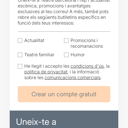
Uneix-te a Teatre Barcelona i rep l'actualitat
escènica, promocions i avantatges
exclusives al teu correu! A més, també pots
rebre els següents butlletins específics en
funció dels teus interessos:
Actualitat
Promocions i
recomanacions
Teatre familiar
Humor
He llegit i accepto les
condicions d'ús
, la
política de privacitat
, i la informació
sobre les
comunicacions comercials
.
Uneix-te a