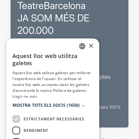
TeatreBarcelona
JA SOM MÉS DE
200.000
×
Promocions
Aquest lloc web utilitza
CATALAN
galetes
Sortejos exclusius
SPANISH
Aquest lloc web utilitza galetes per millorar
Butlletins d’actualitat i descomptes
l'experiència de l'usuari. En utilitzar el
nostre lloc web, accepteu totes les galetes
Valora espectacles
d’acord amb la nostra Política de galetes.
Llegir-ne més
MOSTRA TOTS ELS SOCIS
(1650) →
Canal oficial de venda teatral Compra 100%
segura
ESTRICTAMENT NECESSÀRIES
RENDIMENT