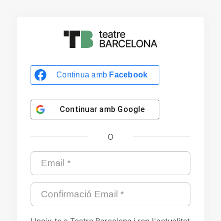
Continua amb
Facebook
Continuar amb
Google
O