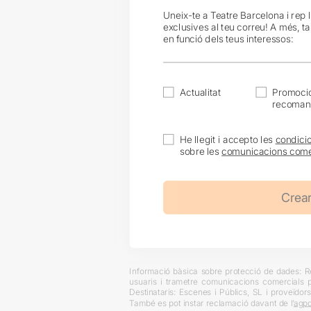
Uneix-te a Teatre Barcelona i rep 
exclusives al teu correu! A més, t
en funció dels teus interessos:
Actualitat
Promocio
recoman
He llegit i accepto les
condici
sobre les
comunicacions come
Informació bàsica sobre protecció de dades: Res
usuaris i trametre comunicacions comercials pe
Destinataris: Escenes i Públics, SL i proveïdors
També es pot instar reclamació davant de l’
agpd