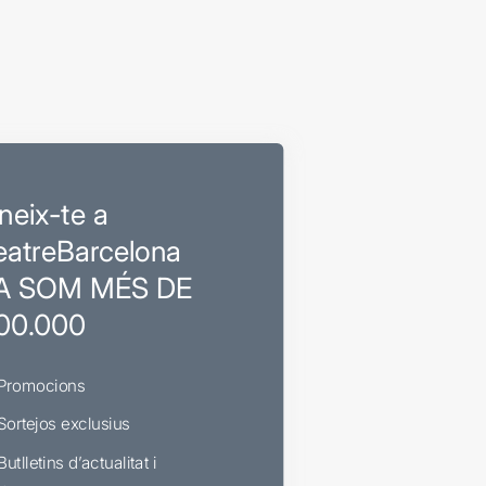
neix-te a
eatreBarcelona
A SOM MÉS DE
00.000
Promocions
Sortejos exclusius
Butlletins d’actualitat i