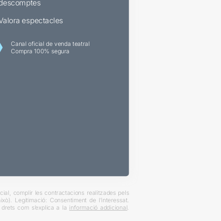
descomptes
Valora espectacles
Canal oficial de venda teatral
Compra 100% segura
ial, complir les contractacions realitzades pels
xò). Legitimació: Consentiment de l’interessat.
es drets com s’explica a la
informació addicional
.