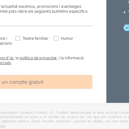
l'actualitat escènica, promocions i avantatges
ambé pots rebre els següents butlletins específics
ns i
Teatre familiar
Humor
acions
ons d'ús
, la
política de privacitat
, i la informació
rcials
.
ponsable: Escenes i Públics, SL. Finalitat: desenvolupar la seva activitat comerc
rsonalitzades en base a un perfilat als usuaris (en cas que ens autoritzin a ai
 legitimats externs. Drets: Accedir, rectificar i suprimir les dades, així com altr
.es
.