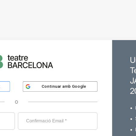
U
T
J
Continuar amb
Google
k
2
O