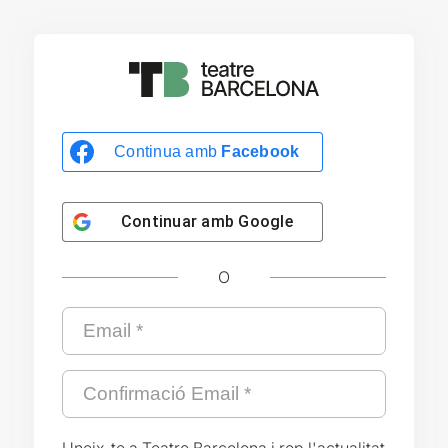
Continua amb
Facebook
Continuar amb
Google
O