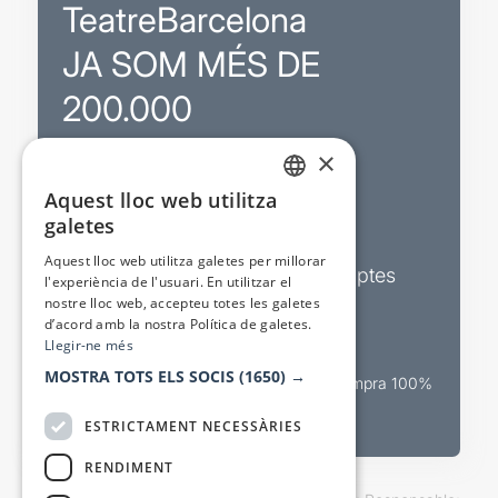
TeatreBarcelona
JA SOM MÉS DE
200.000
×
Promocions
Aquest lloc web utilitza
CATALAN
galetes
Sortejos exclusius
SPANISH
Aquest lloc web utilitza galetes per millorar
Butlletins d’actualitat i descomptes
l'experiència de l'usuari. En utilitzar el
nostre lloc web, accepteu totes les galetes
Valora espectacles
d’acord amb la nostra Política de galetes.
Llegir-ne més
MOSTRA TOTS ELS SOCIS
(1650) →
Canal oficial de venda teatral Compra 100%
segura
ESTRICTAMENT NECESSÀRIES
RENDIMENT