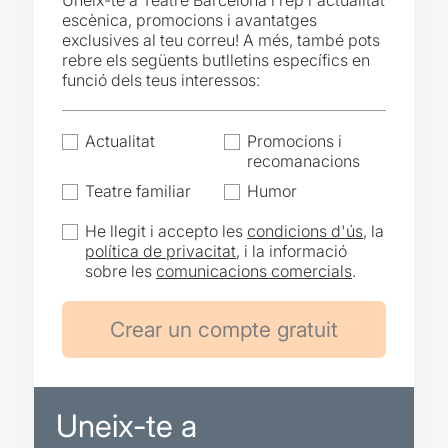
Uneix-te a Teatre Barcelona i rep l'actualitat
escènica, promocions i avantatges
exclusives al teu correu! A més, també pots
rebre els següents butlletins específics en
funció dels teus interessos:
Actualitat
Promocions i
recomanacions
Teatre familiar
Humor
He llegit i accepto les
condicions d'ús
, la
política de privacitat
, i la informació
sobre les
comunicacions comercials
.
Uneix-te a