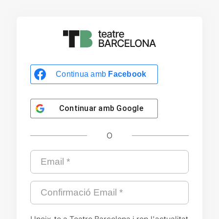
Continua amb
Facebook
Continuar amb
Google
O