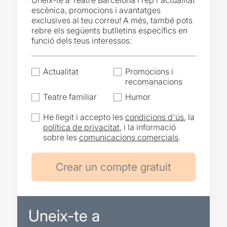
Uneix-te a Teatre Barcelona i rep l'actualitat
escènica, promocions i avantatges
exclusives al teu correu! A més, també pots
rebre els següents butlletins específics en
funció dels teus interessos:
Actualitat
Promocions i
recomanacions
Teatre familiar
Humor
He llegit i accepto les
condicions d'ús
, la
política de privacitat
, i la informació
sobre les
comunicacions comercials
.
Uneix-te a