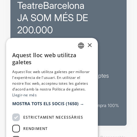
TeatreBarcelona
JA SOM MÉS DE
200.000
×
Promocions
Aquest lloc web utilitza
CATALAN
galetes
Sortejos exclusius
SPANISH
Aquest lloc web utilitza galetes per millorar
Butlletins d’actualitat i descomptes
l'experiència de l'usuari. En utilitzar el
nostre lloc web, accepteu totes les galetes
Valora espectacles
d’acord amb la nostra Política de galetes.
Llegir-ne més
MOSTRA TOTS ELS SOCIS
(1650) →
Canal oficial de venda teatral Compra 100%
segura
ESTRICTAMENT NECESSÀRIES
RENDIMENT