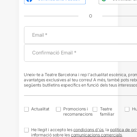
O
Uneix-te a Teatre Barcelona i rep l'actualitat escènica, pro
avantatges exclusives al teu correu! A més, també pots reb
següents butlletins específics en funció dels teus interessos
Actualitat
Promocions i
Teatre
H
recomanacions
familiar
He llegit i accepto les
condicions d'ús
, la
política de pri
informació sobre les
comunicacions comercials
.