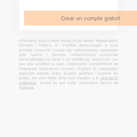
Crear un compte gratuit
Informació bàsica sobre protecció de dades: Responsable:
Escenes i Públics, SL. Finalitat: desenvolupar la seva
activitat comercial, complir les contractacions realitzades
pels usuaris i trametre comunicacions comercials
personalitzades en base a un perfilat als usuaris (en cas
que ens autoritzin a això). Legitimació: Consentiment de
l’interessat. Destinataris: Escenes i Públics, SL i proveïdors
legitimats externs. Drets: Accedir, rectificar i suprimir les
dades, així com altres drets com s’explica a la
informació
addicional
. També es pot instar reclamació davant de
l’
agpd.es
.