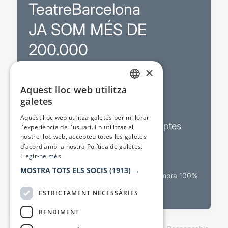
TeatreBarcelona
JA SOM MÉS DE
200.000
×
Promocions
Aquest lloc web utilitza
CATALAN
galetes
Sortejos exclusius
SPANISH
Aquest lloc web utilitza galetes per millorar
Butlletins d’actualitat i descomptes
l'experiència de l'usuari. En utilitzar el
nostre lloc web, accepteu totes les galetes
Valora espectacles
d’acord amb la nostra Política de galetes.
Llegir-ne més
MOSTRA TOTS ELS SOCIS
(1913) →
Canal oficial de venda teatral Compra 100%
segura
ESTRICTAMENT NECESSÀRIES
RENDIMENT