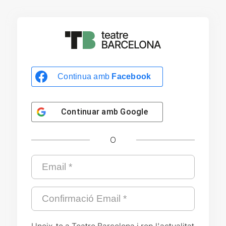
Continua amb
Facebook
Continuar amb
Google
O