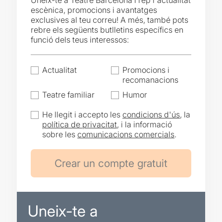
Uneix-te a Teatre Barcelona i rep l'actualitat
escènica, promocions i avantatges
exclusives al teu correu! A més, també pots
rebre els següents butlletins específics en
funció dels teus interessos:
Actualitat
Promocions i
recomanacions
Teatre familiar
Humor
He llegit i accepto les
condicions d'ús
, la
política de privacitat
, i la informació
sobre les
comunicacions comercials
.
Uneix-te a