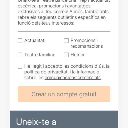
Uneix-te a Teatre Barcelona i rep l'actualitat
escènica, promocions i avantatges
exclusives al teu correu! A més, també pots
rebre els següents butlletins específics en
funció dels teus interessos:
Actualitat
Promocions i
recomanacions
Teatre familiar
Humor
He llegit i accepto les
condicions d'ús
, la
política de privacitat
, i la informació
sobre les
comunicacions comercials
.
Uneix-te a