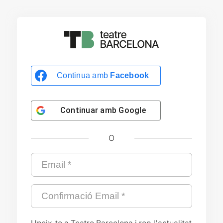
Continua amb
Facebook
Continuar amb
Google
O