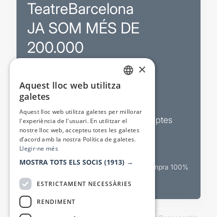
TeatreBarcelona
JA SOM MÉS DE
200.000
×
Promocions
Aquest lloc web utilitza
CATALAN
galetes
Sortejos exclusius
SPANISH
Aquest lloc web utilitza galetes per millorar
Butlletins d’actualitat i descomptes
l'experiència de l'usuari. En utilitzar el
nostre lloc web, accepteu totes les galetes
Valora espectacles
d’acord amb la nostra Política de galetes.
Llegir-ne més
MOSTRA TOTS ELS SOCIS
(1913) →
Canal oficial de venda teatral Compra 100%
segura
ESTRICTAMENT NECESSÀRIES
RENDIMENT