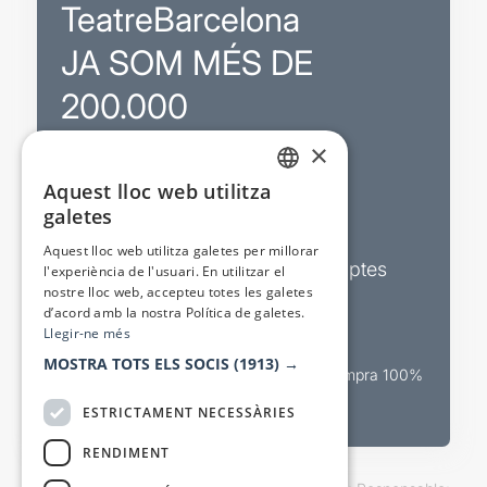
TeatreBarcelona
JA SOM MÉS DE
200.000
×
Promocions
Aquest lloc web utilitza
CATALAN
galetes
Sortejos exclusius
SPANISH
Aquest lloc web utilitza galetes per millorar
Butlletins d’actualitat i descomptes
l'experiència de l'usuari. En utilitzar el
nostre lloc web, accepteu totes les galetes
Valora espectacles
d’acord amb la nostra Política de galetes.
Llegir-ne més
MOSTRA TOTS ELS SOCIS
(1913) →
Canal oficial de venda teatral Compra 100%
segura
ESTRICTAMENT NECESSÀRIES
RENDIMENT