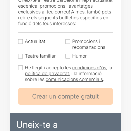
Uneix-te a Teatre Barcelona i rep l'actualitat
escènica, promocions i avantatges
exclusives al teu correu! A més, també pots
rebre els següents butlletins específics en
funció dels teus interessos:
Actualitat
Promocions i
recomanacions
Teatre familiar
Humor
He llegit i accepto les
condicions d'ús
, la
política de privacitat
, i la informació
sobre les
comunicacions comercials
.
Uneix-te a