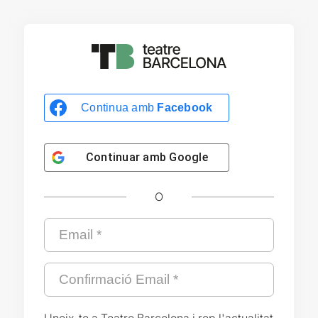
Continua amb
Facebook
Continuar amb
Google
O