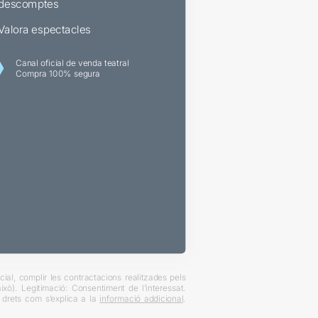
descomptes
Valora espectacles
Canal oficial de venda teatral
Compra 100% segura
ial, complir les contractacions realitzades pels
xò). Legitimació: Consentiment de l’interessat.
es drets com s’explica a la
informació addicional
.