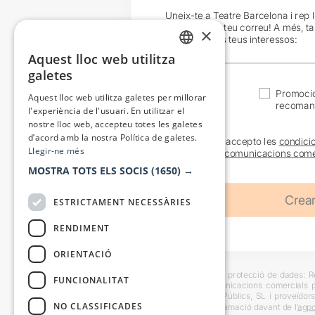
Uneix-te a Teatre Barcelona i rep 
exclusives al teu correu! A més, t
×
en funció dels teus interessos:
Aquest lloc web utilitza
CATALAN
galetes
SPANISH
Actualitat
Promocio
Aquest lloc web utilitza galetes per millorar
recoman
l'experiència de l'usuari. En utilitzar el
nostre lloc web, accepteu totes les galetes
d’acord amb la nostra Política de galetes.
He llegit i accepto les
condici
Llegir-ne més
sobre les
comunicacions come
MOSTRA TOTS ELS SOCIS
(1650) →
ESTRICTAMENT NECESSÀRIES
RENDIMENT
ORIENTACIÓ
Informació bàsica sobre protecció de dades: Res
FUNCIONALITAT
usuaris i trametre comunicacions comercials pe
Destinataris: Escenes i Públics, SL i proveïdors
NO CLASSIFICADES
També es pot instar reclamació davant de l’
agpd