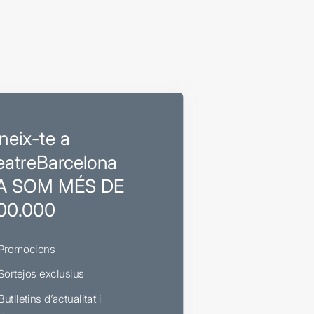
neix-te a
eatreBarcelona
A SOM MÉS DE
00.000
Promocions
Sortejos exclusius
Butlletins d’actualitat i