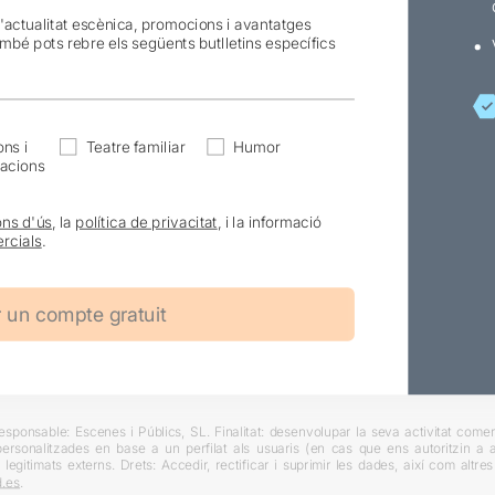
l'actualitat escènica, promocions i avantatges
ambé pots rebre els següents butlletins específics
ns i
Teatre familiar
Humor
acions
ons d'ús
, la
política de privacitat
, i la informació
rcials
.
ponsable: Escenes i Públics, SL. Finalitat: desenvolupar la seva activitat comerc
rsonalitzades en base a un perfilat als usuaris (en cas que ens autoritzin a ai
 legitimats externs. Drets: Accedir, rectificar i suprimir les dades, així com altr
.es
.