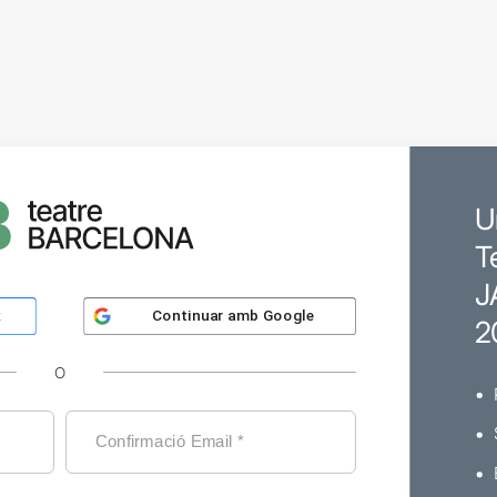
U
T
J
Continuar amb
Google
k
2
O