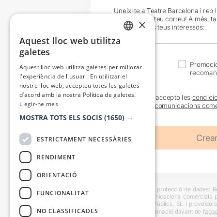
Uneix-te a Teatre Barcelona i rep 
exclusives al teu correu! A més, t
×
en funció dels teus interessos:
Aquest lloc web utilitza
CATALAN
galetes
SPANISH
Actualitat
Promocio
Aquest lloc web utilitza galetes per millorar
recoman
l'experiència de l'usuari. En utilitzar el
nostre lloc web, accepteu totes les galetes
d’acord amb la nostra Política de galetes.
He llegit i accepto les
condici
Llegir-ne més
sobre les
comunicacions come
MOSTRA TOTS ELS SOCIS
(1650) →
ESTRICTAMENT NECESSÀRIES
RENDIMENT
ORIENTACIÓ
Informació bàsica sobre protecció de dades: Res
FUNCIONALITAT
usuaris i trametre comunicacions comercials pe
Destinataris: Escenes i Públics, SL i proveïdors
NO CLASSIFICADES
També es pot instar reclamació davant de l’
agpd