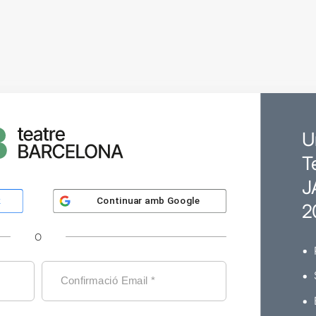
U
T
J
Continuar amb
Google
k
2
O