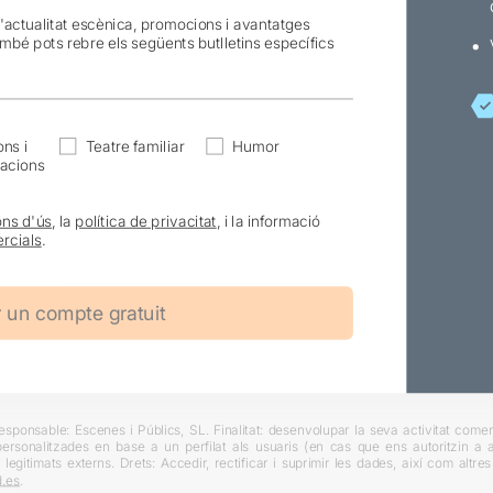
l'actualitat escènica, promocions i avantatges
ambé pots rebre els següents butlletins específics
ns i
Teatre familiar
Humor
acions
ons d'ús
, la
política de privacitat
, i la informació
rcials
.
ponsable: Escenes i Públics, SL. Finalitat: desenvolupar la seva activitat comerc
rsonalitzades en base a un perfilat als usuaris (en cas que ens autoritzin a ai
 legitimats externs. Drets: Accedir, rectificar i suprimir les dades, així com altr
.es
.