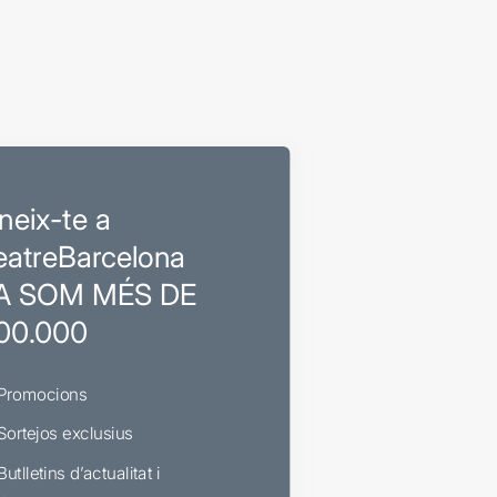
neix-te a
eatreBarcelona
A SOM MÉS DE
00.000
Promocions
Sortejos exclusius
Butlletins d’actualitat i