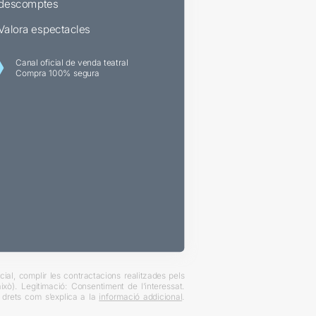
descomptes
Valora espectacles
Canal oficial de venda teatral
Compra 100% segura
ial, complir les contractacions realitzades pels
xò). Legitimació: Consentiment de l’interessat.
es drets com s’explica a la
informació addicional
.