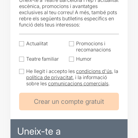
Uneix-te a Teatre Barcelona i rep l'actualitat
escènica, promocions i avantatges
exclusives al teu correu! A més, també pots
rebre els següents butlletins específics en
funció dels teus interessos:
Actualitat
Promocions i
recomanacions
Teatre familiar
Humor
He llegit i accepto les
condicions d'ús
, la
política de privacitat
, i la informació
sobre les
comunicacions comercials
.
Uneix-te a