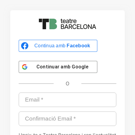
Continua amb
Facebook
Continuar amb
Google
O