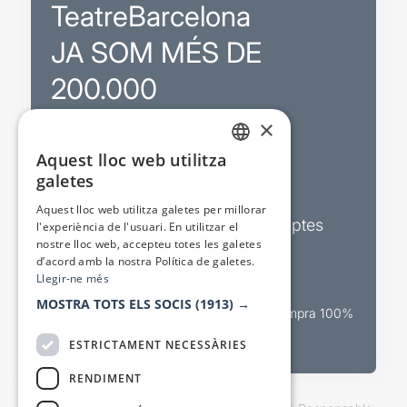
TeatreBarcelona
JA SOM MÉS DE
200.000
×
Promocions
Aquest lloc web utilitza
CATALAN
galetes
Sortejos exclusius
SPANISH
Aquest lloc web utilitza galetes per millorar
Butlletins d’actualitat i descomptes
l'experiència de l'usuari. En utilitzar el
nostre lloc web, accepteu totes les galetes
Valora espectacles
d’acord amb la nostra Política de galetes.
Llegir-ne més
MOSTRA TOTS ELS SOCIS
(1913) →
Canal oficial de venda teatral Compra 100%
segura
ESTRICTAMENT NECESSÀRIES
RENDIMENT