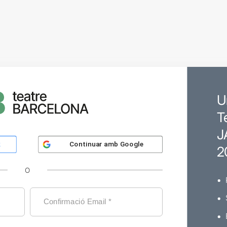
U
T
J
Continuar amb
Google
k
2
O