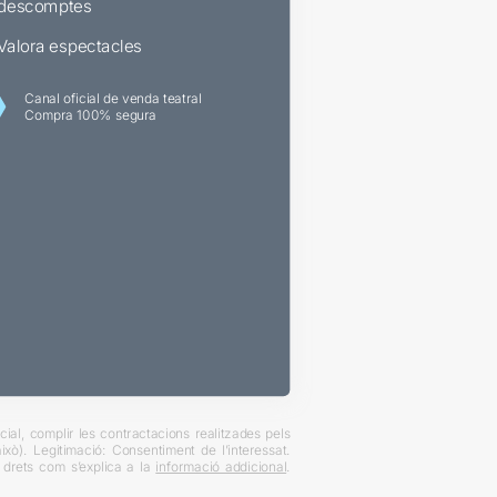
descomptes
Valora espectacles
Canal oficial de venda teatral
Compra 100% segura
ial, complir les contractacions realitzades pels
xò). Legitimació: Consentiment de l’interessat.
es drets com s’explica a la
informació addicional
.