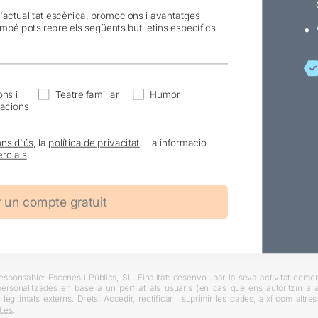
l'actualitat escènica, promocions i avantatges
ambé pots rebre els següents butlletins específics
ns i
Teatre familiar
Humor
acions
ons d'ús
, la
política de privacitat
, i la informació
rcials
.
ponsable: Escenes i Públics, SL. Finalitat: desenvolupar la seva activitat comerc
rsonalitzades en base a un perfilat als usuaris (en cas que ens autoritzin a ai
 legitimats externs. Drets: Accedir, rectificar i suprimir les dades, així com altr
.es
.