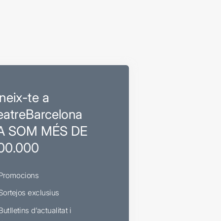
neix-te a
eatreBarcelona
A SOM MÉS DE
00.000
Promocions
Sortejos exclusius
Butlletins d’actualitat i