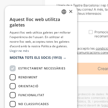
Uneix-te a Teatre Barcelona i rep 
exclusives al teu correu! A més, t
×
en funció dels teus interessos:
Aquest lloc web utilitza
CATALAN
galetes
SPANISH
Actualitat
Promocio
Aquest lloc web utilitza galetes per millorar
recoman
l'experiència de l'usuari. En utilitzar el
nostre lloc web, accepteu totes les galetes
d’acord amb la nostra Política de galetes.
He llegit i accepto les
condici
Llegir-ne més
sobre les
comunicacions come
MOSTRA TOTS ELS SOCIS
(1913) →
ESTRICTAMENT NECESSÀRIES
RENDIMENT
ORIENTACIÓ
Informació bàsica sobre protecció de dades: Res
FUNCIONALITAT
usuaris i trametre comunicacions comercials pe
Destinataris: Escenes i Públics, SL i proveïdors
NO CLASSIFICADES
També es pot instar reclamació davant de l’
agpd