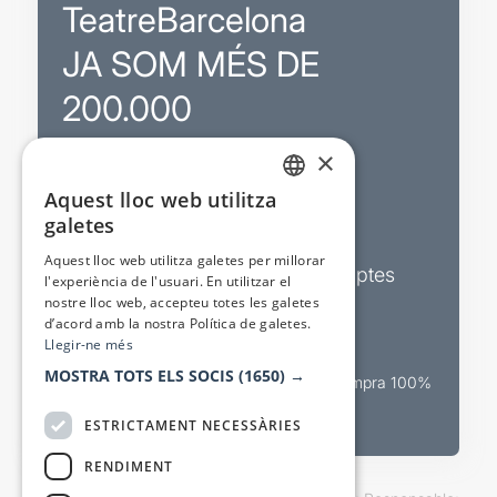
TeatreBarcelona
JA SOM MÉS DE
200.000
×
Promocions
Aquest lloc web utilitza
CATALAN
galetes
Sortejos exclusius
SPANISH
Aquest lloc web utilitza galetes per millorar
Butlletins d’actualitat i descomptes
l'experiència de l'usuari. En utilitzar el
nostre lloc web, accepteu totes les galetes
Valora espectacles
d’acord amb la nostra Política de galetes.
Llegir-ne més
MOSTRA TOTS ELS SOCIS
(1650) →
Canal oficial de venda teatral Compra 100%
segura
ESTRICTAMENT NECESSÀRIES
RENDIMENT