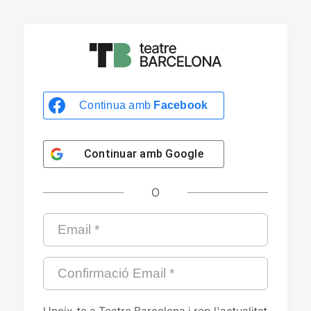
Continua amb
Facebook
Continuar amb
Google
O