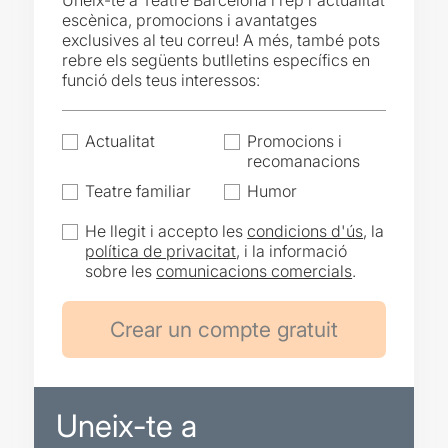
Uneix-te a Teatre Barcelona i rep l'actualitat
escènica, promocions i avantatges
exclusives al teu correu! A més, també pots
rebre els següents butlletins específics en
funció dels teus interessos:
Actualitat
Promocions i
recomanacions
Teatre familiar
Humor
He llegit i accepto les
condicions d'ús
, la
política de privacitat
, i la informació
sobre les
comunicacions comercials
.
Uneix-te a