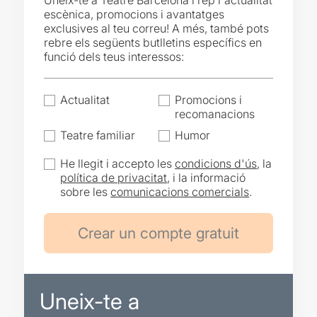
Uneix-te a Teatre Barcelona i rep l'actualitat
escènica, promocions i avantatges
exclusives al teu correu! A més, també pots
rebre els següents butlletins específics en
funció dels teus interessos:
Actualitat
Promocions i
recomanacions
Teatre familiar
Humor
He llegit i accepto les
condicions d'ús
, la
política de privacitat
, i la informació
sobre les
comunicacions comercials
.
Uneix-te a