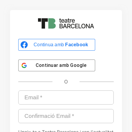
Continua amb
Facebook
Continuar amb
Google
O