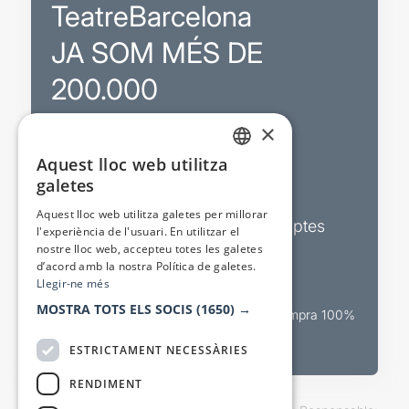
TeatreBarcelona
JA SOM MÉS DE
200.000
×
Promocions
Aquest lloc web utilitza
CATALAN
galetes
Sortejos exclusius
SPANISH
Aquest lloc web utilitza galetes per millorar
Butlletins d’actualitat i descomptes
l'experiència de l'usuari. En utilitzar el
nostre lloc web, accepteu totes les galetes
Valora espectacles
d’acord amb la nostra Política de galetes.
Llegir-ne més
MOSTRA TOTS ELS SOCIS
(1650) →
Canal oficial de venda teatral Compra 100%
segura
ESTRICTAMENT NECESSÀRIES
RENDIMENT