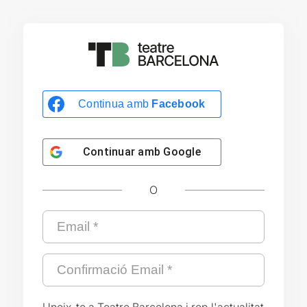
Continua amb
Facebook
Continuar amb
Google
O