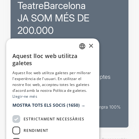
TeatreBarcelona
JA SOM MÉS DE
200.000
×
Promocions
Aquest lloc web utilitza
CATALAN
galetes
Sortejos exclusius
SPANISH
Aquest lloc web utilitza galetes per millorar
Butlletins d’actualitat i descomptes
l'experiència de l'usuari. En utilitzar el
nostre lloc web, accepteu totes les galetes
Valora espectacles
d’acord amb la nostra Política de galetes.
Llegir-ne més
MOSTRA TOTS ELS SOCIS
(1650) →
Canal oficial de venda teatral Compra 100%
segura
ESTRICTAMENT NECESSÀRIES
RENDIMENT