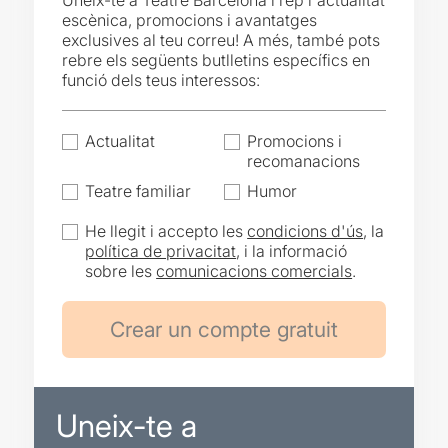
Uneix-te a Teatre Barcelona i rep l'actualitat
escènica, promocions i avantatges
exclusives al teu correu! A més, també pots
rebre els següents butlletins específics en
funció dels teus interessos:
Actualitat
Promocions i
recomanacions
Teatre familiar
Humor
He llegit i accepto les
condicions d'ús
, la
política de privacitat
, i la informació
sobre les
comunicacions comercials
.
Uneix-te a