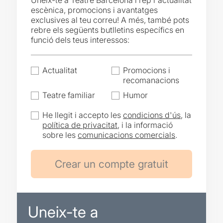
Uneix-te a Teatre Barcelona i rep l'actualitat
escènica, promocions i avantatges
exclusives al teu correu! A més, també pots
rebre els següents butlletins específics en
funció dels teus interessos:
Actualitat
Promocions i
recomanacions
Teatre familiar
Humor
He llegit i accepto les
condicions d'ús
, la
política de privacitat
, i la informació
sobre les
comunicacions comercials
.
Uneix-te a