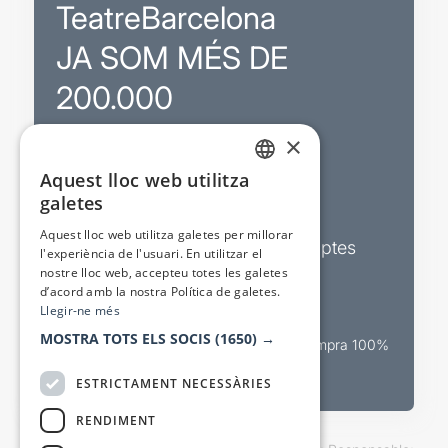
TeatreBarcelona
JA SOM MÉS DE
200.000
×
Promocions
Aquest lloc web utilitza
CATALAN
galetes
Sortejos exclusius
SPANISH
Aquest lloc web utilitza galetes per millorar
Butlletins d’actualitat i descomptes
l'experiència de l'usuari. En utilitzar el
nostre lloc web, accepteu totes les galetes
Valora espectacles
d’acord amb la nostra Política de galetes.
Llegir-ne més
MOSTRA TOTS ELS SOCIS
(1650) →
Canal oficial de venda teatral Compra 100%
segura
ESTRICTAMENT NECESSÀRIES
RENDIMENT