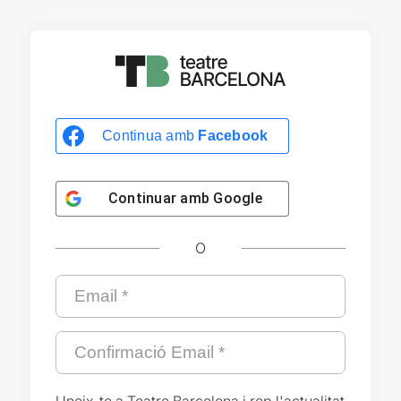
Continua amb
Facebook
Continuar amb
Google
O