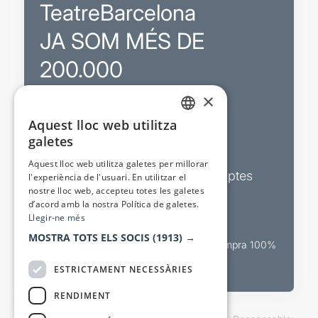
TeatreBarcelona
JA SOM MÉS DE
200.000
×
Promocions
Aquest lloc web utilitza
CATALAN
galetes
Sortejos exclusius
SPANISH
Aquest lloc web utilitza galetes per millorar
Butlletins d’actualitat i descomptes
l'experiència de l'usuari. En utilitzar el
nostre lloc web, accepteu totes les galetes
Valora espectacles
d’acord amb la nostra Política de galetes.
Llegir-ne més
MOSTRA TOTS ELS SOCIS
(1913) →
Canal oficial de venda teatral Compra 100%
segura
ESTRICTAMENT NECESSÀRIES
RENDIMENT