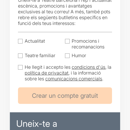
Uneix-te a Teatre Barcelona i rep l'actualitat
escènica, promocions i avantatges
exclusives al teu correu! A més, també pots
rebre els següents butlletins específics en
funció dels teus interessos:
Actualitat
Promocions i
recomanacions
Teatre familiar
Humor
He llegit i accepto les
condicions d'ús
, la
política de privacitat
, i la informació
sobre les
comunicacions comercials
.
Uneix-te a