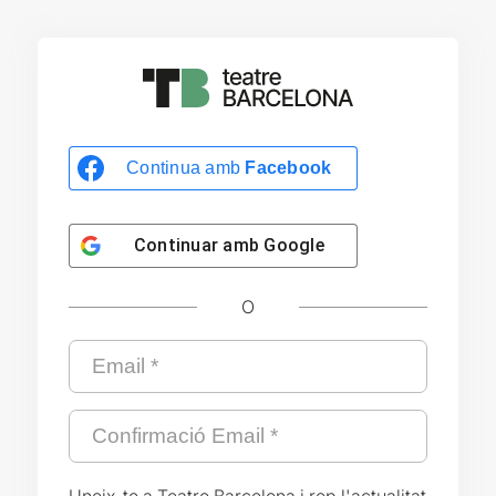
Continua amb
Facebook
Continuar amb
Google
O