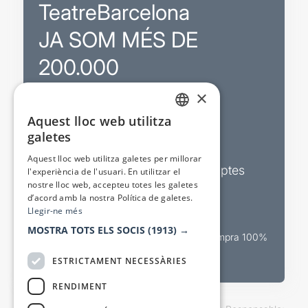
TeatreBarcelona
JA SOM MÉS DE
200.000
×
Promocions
Aquest lloc web utilitza
CATALAN
galetes
Sortejos exclusius
SPANISH
Aquest lloc web utilitza galetes per millorar
Butlletins d’actualitat i descomptes
l'experiència de l'usuari. En utilitzar el
nostre lloc web, accepteu totes les galetes
Valora espectacles
d’acord amb la nostra Política de galetes.
Llegir-ne més
MOSTRA TOTS ELS SOCIS
(1913) →
Canal oficial de venda teatral Compra 100%
segura
ESTRICTAMENT NECESSÀRIES
RENDIMENT