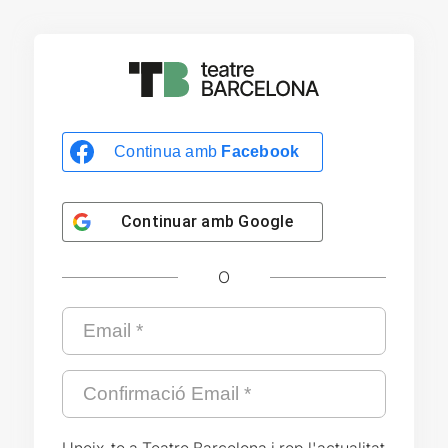
Continua amb
Facebook
Continuar amb
Google
O