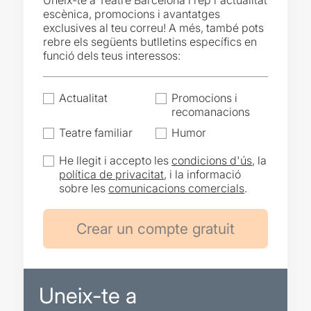
Uneix-te a Teatre Barcelona i rep l'actualitat
escènica, promocions i avantatges
exclusives al teu correu! A més, també pots
rebre els següents butlletins específics en
funció dels teus interessos:
Actualitat
Promocions i
recomanacions
Teatre familiar
Humor
He llegit i accepto les
condicions d'ús
, la
política de privacitat
, i la informació
sobre les
comunicacions comercials
.
Uneix-te a