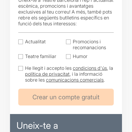
Uneix-te a Teatre Barcelona i rep l'actualitat
escènica, promocions i avantatges
exclusives al teu correu! A més, també pots
rebre els següents butlletins específics en
funció dels teus interessos:
Actualitat
Promocions i
recomanacions
Teatre familiar
Humor
He llegit i accepto les
condicions d'ús
, la
política de privacitat
, i la informació
sobre les
comunicacions comercials
.
Uneix-te a