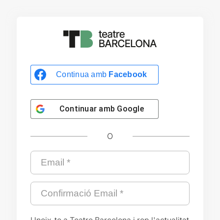
Continua amb
Facebook
Continuar amb
Google
O