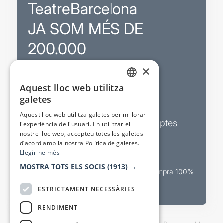
TeatreBarcelona
JA SOM MÉS DE
200.000
×
Promocions
Aquest lloc web utilitza
CATALAN
galetes
Sortejos exclusius
SPANISH
Aquest lloc web utilitza galetes per millorar
Butlletins d’actualitat i descomptes
l'experiència de l'usuari. En utilitzar el
nostre lloc web, accepteu totes les galetes
Valora espectacles
d’acord amb la nostra Política de galetes.
Llegir-ne més
MOSTRA TOTS ELS SOCIS
(1913) →
Canal oficial de venda teatral Compra 100%
segura
ESTRICTAMENT NECESSÀRIES
RENDIMENT