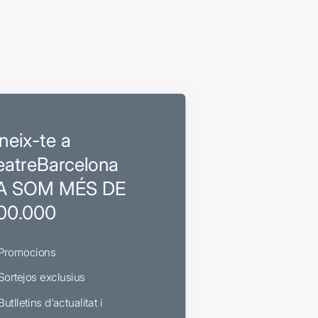
neix-te a
eatreBarcelona
A SOM MÉS DE
00.000
Promocions
Sortejos exclusius
Butlletins d’actualitat i