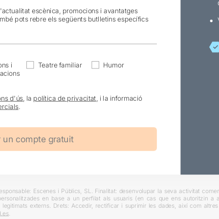
l'actualitat escènica, promocions i avantatges
ambé pots rebre els següents butlletins específics
ns i
Teatre familiar
Humor
acions
ons d'ús
, la
política de privacitat
, i la informació
rcials
.
ponsable: Escenes i Públics, SL. Finalitat: desenvolupar la seva activitat comerc
rsonalitzades en base a un perfilat als usuaris (en cas que ens autoritzin a ai
 legitimats externs. Drets: Accedir, rectificar i suprimir les dades, així com altr
.es
.