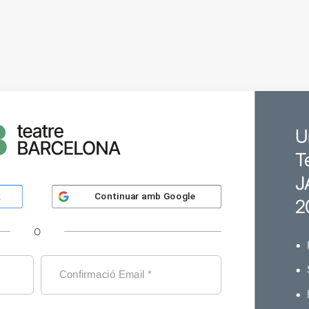
U
T
J
Continuar amb
Google
k
2
O