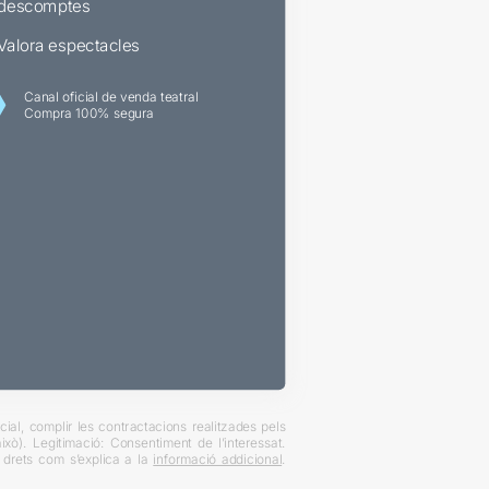
descomptes
Valora espectacles
Canal oficial de venda teatral
Compra 100% segura
ial, complir les contractacions realitzades pels
xò). Legitimació: Consentiment de l’interessat.
es drets com s’explica a la
informació addicional
.