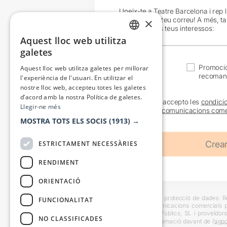
Uneix-te a Teatre Barcelona i rep 
exclusives al teu correu! A més, t
×
en funció dels teus interessos:
Aquest lloc web utilitza
CATALAN
galetes
SPANISH
Actualitat
Promocio
Aquest lloc web utilitza galetes per millorar
recoman
l'experiència de l'usuari. En utilitzar el
nostre lloc web, accepteu totes les galetes
d’acord amb la nostra Política de galetes.
He llegit i accepto les
condici
Llegir-ne més
sobre les
comunicacions come
MOSTRA TOTS ELS SOCIS
(1913) →
ESTRICTAMENT NECESSÀRIES
RENDIMENT
ORIENTACIÓ
Informació bàsica sobre protecció de dades: Res
FUNCIONALITAT
usuaris i trametre comunicacions comercials pe
Destinataris: Escenes i Públics, SL i proveïdors
NO CLASSIFICADES
També es pot instar reclamació davant de l’
agpd