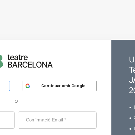
U
T
J
Continuar amb
Google
k
2
O