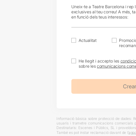
Uneix-te a Teatre Barcelona i rep 
exclusives al teu correu! A més, t
en funció dels teus interessos:
Actualitat
Promocio
recoman
He llegit i accepto les
condici
sobre les
comunicacions come
Informació bàsica sobre protecció de dades: Res
usuaris i trametre comunicacions comercials pe
Destinataris: Escenes i Públics, SL i proveïdors
També es pot instar reclamació davant de l’
agpd