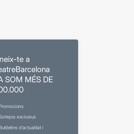
neix-te a
eatreBarcelona
A SOM MÉS DE
00.000
Promocions
Sortejos exclusius
Butlletins d’actualitat i