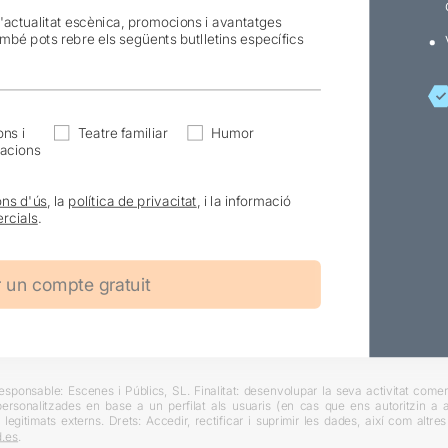
l'actualitat escènica, promocions i avantatges
ambé pots rebre els següents butlletins específics
ns i
Teatre familiar
Humor
acions
ons d'ús
, la
política de privacitat
, i la informació
rcials
.
ponsable: Escenes i Públics, SL. Finalitat: desenvolupar la seva activitat comerc
rsonalitzades en base a un perfilat als usuaris (en cas que ens autoritzin a ai
 legitimats externs. Drets: Accedir, rectificar i suprimir les dades, així com altr
.es
.