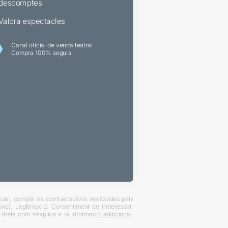
descomptes
Valora espectacles
Canal oficial de venda teatral
Compra 100% segura
ial, complir les contractacions realitzades pels
xò). Legitimació: Consentiment de l’interessat.
es drets com s’explica a la
informació addicional
.