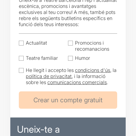
Uneix-te a Teatre Barcelona i rep l'actualitat
escènica, promocions i avantatges
exclusives al teu correu! A més, també pots
rebre els següents butlletins específics en
funció dels teus interessos:
Actualitat
Promocions i
recomanacions
Teatre familiar
Humor
He llegit i accepto les
condicions d'ús
, la
política de privacitat
, i la informació
sobre les
comunicacions comercials
.
Uneix-te a