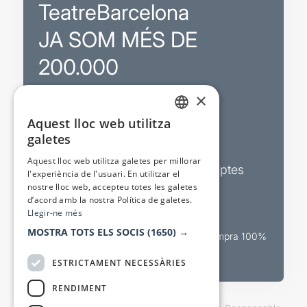
TeatreBarcelona
JA SOM MÉS DE
200.000
×
Promocions
Aquest lloc web utilitza
CATALAN
galetes
Sortejos exclusius
SPANISH
Aquest lloc web utilitza galetes per millorar
Butlletins d’actualitat i descomptes
l'experiència de l'usuari. En utilitzar el
nostre lloc web, accepteu totes les galetes
Valora espectacles
d’acord amb la nostra Política de galetes.
Llegir-ne més
MOSTRA TOTS ELS SOCIS
(1650) →
Canal oficial de venda teatral Compra 100%
segura
ESTRICTAMENT NECESSÀRIES
RENDIMENT