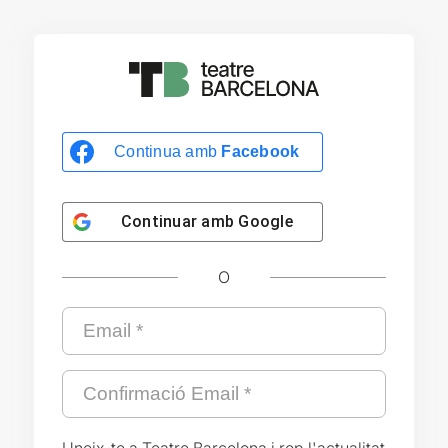
Continua amb
Facebook
Continuar amb
Google
O