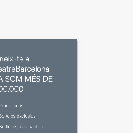
neix-te a
eatreBarcelona
A SOM MÉS DE
00.000
Promocions
Sortejos exclusius
Butlletins d’actualitat i