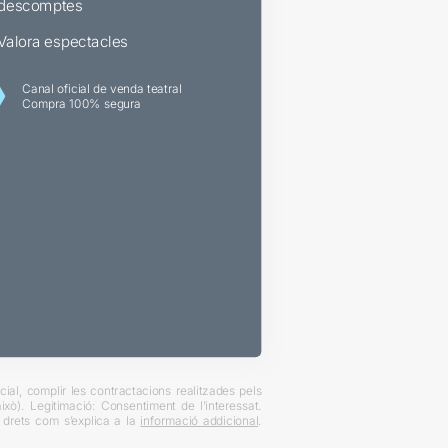
descomptes
Valora espectacles
Canal oficial de venda teatral
Compra 100% segura
ial, complir les contractacions realitzades pels
xò). Legitimació: Consentiment de l’interessat.
es drets com s’explica a la
informació addicional
.