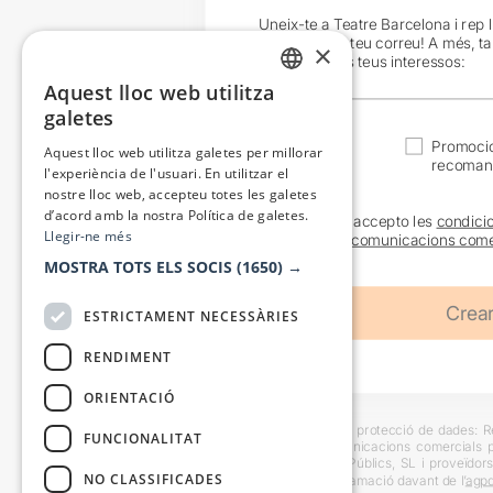
Uneix-te a Teatre Barcelona i rep 
exclusives al teu correu! A més, t
×
en funció dels teus interessos:
Aquest lloc web utilitza
CATALAN
galetes
SPANISH
Actualitat
Promocio
Aquest lloc web utilitza galetes per millorar
recoman
l'experiència de l'usuari. En utilitzar el
nostre lloc web, accepteu totes les galetes
d’acord amb la nostra Política de galetes.
He llegit i accepto les
condici
Llegir-ne més
sobre les
comunicacions come
MOSTRA TOTS ELS SOCIS
(1650) →
ESTRICTAMENT NECESSÀRIES
RENDIMENT
ORIENTACIÓ
Informació bàsica sobre protecció de dades: Res
FUNCIONALITAT
usuaris i trametre comunicacions comercials pe
Destinataris: Escenes i Públics, SL i proveïdors
NO CLASSIFICADES
També es pot instar reclamació davant de l’
agpd