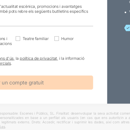
l'actualitat escènica, promocions i avantatges
ambé pots rebre els següents butlletins específics
ns i
Teatre familiar
Humor
acions
ons d'ús
, la
política de privacitat
, i la informació
rcials
.
ponsable: Escenes i Públics, SL. Finalitat: desenvolupar la seva activitat comerc
rsonalitzades en base a un perfilat als usuaris (en cas que ens autoritzin a ai
 legitimats externs. Drets: Accedir, rectificar i suprimir les dades, així com altr
.es
.