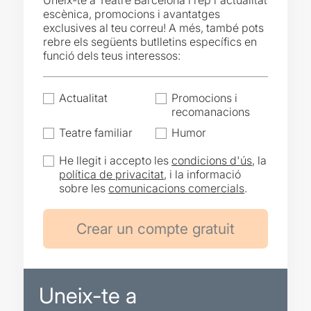
Uneix-te a Teatre Barcelona i rep l'actualitat
escènica, promocions i avantatges
exclusives al teu correu! A més, també pots
rebre els següents butlletins específics en
funció dels teus interessos:
Actualitat
Promocions i
recomanacions
Teatre familiar
Humor
He llegit i accepto les
condicions d'ús
, la
política de privacitat
, i la informació
sobre les
comunicacions comercials
.
Uneix-te a