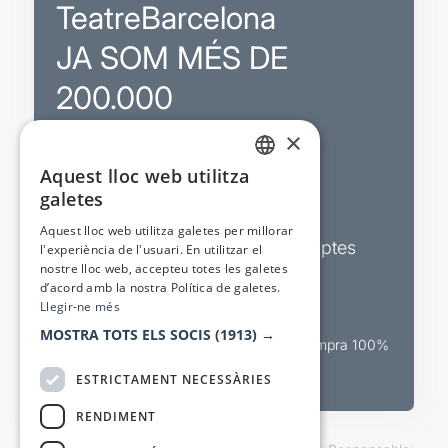
TeatreBarcelona
JA SOM MÉS DE
200.000
×
Promocions
Aquest lloc web utilitza
CATALAN
galetes
Sortejos exclusius
SPANISH
Aquest lloc web utilitza galetes per millorar
Butlletins d’actualitat i descomptes
l'experiència de l'usuari. En utilitzar el
nostre lloc web, accepteu totes les galetes
Valora espectacles
d’acord amb la nostra Política de galetes.
Llegir-ne més
MOSTRA TOTS ELS SOCIS
(1913) →
Canal oficial de venda teatral Compra 100%
segura
ESTRICTAMENT NECESSÀRIES
RENDIMENT