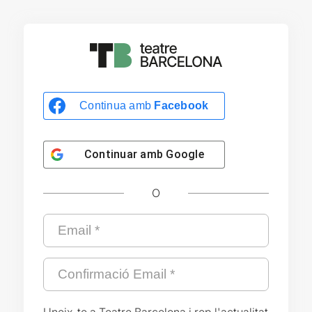
Continua amb
Facebook
Continuar amb
Google
O