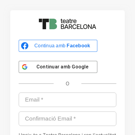
Continua amb
Facebook
Continuar amb
Google
O