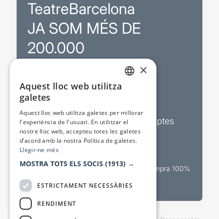
TeatreBarcelona
JA SOM MÉS DE
200.000
×
Promocions
Aquest lloc web utilitza
CATALAN
galetes
Sortejos exclusius
SPANISH
Aquest lloc web utilitza galetes per millorar
Butlletins d’actualitat i descomptes
l'experiència de l'usuari. En utilitzar el
nostre lloc web, accepteu totes les galetes
Valora espectacles
d’acord amb la nostra Política de galetes.
Llegir-ne més
MOSTRA TOTS ELS SOCIS
(1913) →
Canal oficial de venda teatral Compra 100%
segura
ESTRICTAMENT NECESSÀRIES
RENDIMENT