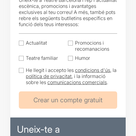
Uneix-te a Teatre Barcelona i rep l'actualitat
escènica, promocions i avantatges
exclusives al teu correu! A més, també pots
rebre els següents butlletins específics en
funció dels teus interessos:
Actualitat
Promocions i
recomanacions
Teatre familiar
Humor
He llegit i accepto les
condicions d'ús
, la
política de privacitat
, i la informació
sobre les
comunicacions comercials
.
Uneix-te a