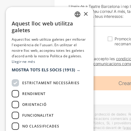
Uneix-te a Teatre Barcelona i rep 
exclusives al teu correu! A més, t
×
en funció dels teus interessos:
Aquest lloc web utilitza
CATALAN
galetes
SPANISH
Actualitat
Promocio
Aquest lloc web utilitza galetes per millorar
recoman
l'experiència de l'usuari. En utilitzar el
nostre lloc web, accepteu totes les galetes
d’acord amb la nostra Política de galetes.
He llegit i accepto les
condici
Llegir-ne més
sobre les
comunicacions come
MOSTRA TOTS ELS SOCIS
(1913) →
ESTRICTAMENT NECESSÀRIES
RENDIMENT
ORIENTACIÓ
Informació bàsica sobre protecció de dades: Res
FUNCIONALITAT
usuaris i trametre comunicacions comercials pe
Destinataris: Escenes i Públics, SL i proveïdors
NO CLASSIFICADES
També es pot instar reclamació davant de l’
agpd