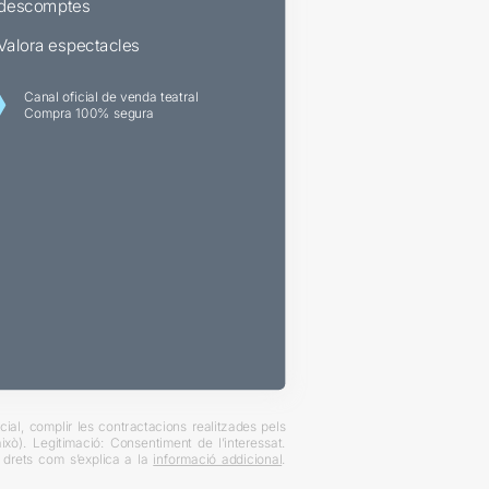
descomptes
Valora espectacles
Canal oficial de venda teatral
Compra 100% segura
ial, complir les contractacions realitzades pels
xò). Legitimació: Consentiment de l’interessat.
es drets com s’explica a la
informació addicional
.