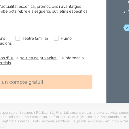
l'actualitat escènica, promocions i avantatges
ambé pots rebre els següents butlletins específics
ns i
Teatre familiar
Humor
acions
ons d'ús
, la
política de privacitat
, i la informació
rcials
.
ponsable: Escenes i Públics, SL. Finalitat: desenvolupar la seva activitat comerc
rsonalitzades en base a un perfilat als usuaris (en cas que ens autoritzin a ai
 legitimats externs. Drets: Accedir, rectificar i suprimir les dades, així com altr
.es
.