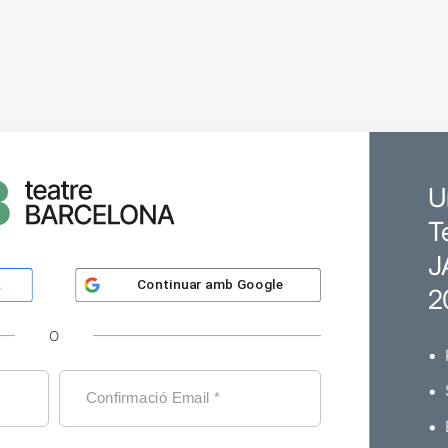
U
T
J
Continuar amb
Google
k
2
O