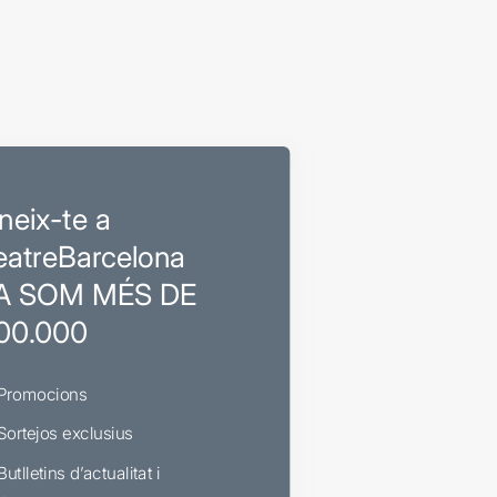
neix-te a
eatreBarcelona
A SOM MÉS DE
00.000
Promocions
Sortejos exclusius
Butlletins d’actualitat i