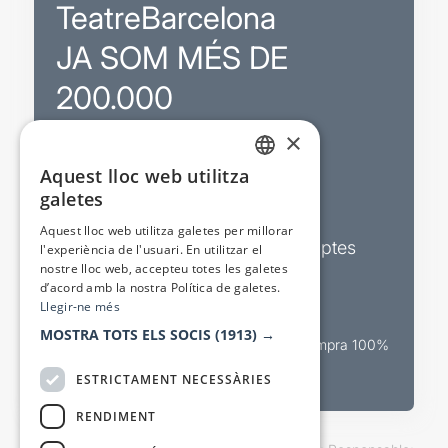
TeatreBarcelona
JA SOM MÉS DE
200.000
×
Promocions
Aquest lloc web utilitza
CATALAN
galetes
Sortejos exclusius
SPANISH
Aquest lloc web utilitza galetes per millorar
Butlletins d’actualitat i descomptes
l'experiència de l'usuari. En utilitzar el
nostre lloc web, accepteu totes les galetes
Valora espectacles
d’acord amb la nostra Política de galetes.
Llegir-ne més
MOSTRA TOTS ELS SOCIS
(1913) →
Canal oficial de venda teatral Compra 100%
segura
ESTRICTAMENT NECESSÀRIES
RENDIMENT