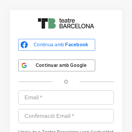
Continua amb
Facebook
Continuar amb
Google
O