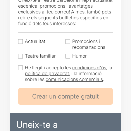
Uneix-te a Teatre Barcelona i rep l'actualitat
escènica, promocions i avantatges
exclusives al teu correu! A més, també pots
rebre els següents butlletins específics en
funció dels teus interessos:
Actualitat
Promocions i
recomanacions
Teatre familiar
Humor
He llegit i accepto les
condicions d'ús
, la
política de privacitat
, i la informació
sobre les
comunicacions comercials
.
Uneix-te a